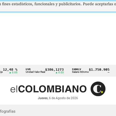
 fines estadísticos, funcionales y publicitarios. Puede aceptarlas
,48 %
$386,1273
$1.750.905
UVR
SMMLV
BREN
Unidad Valor Real
Salario Mínimo
Petró
▲ 0.05
▲ 0.03
—
Jueves
, 6 de Agosto de 2026
nfografías