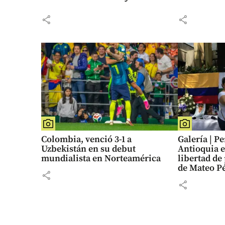
share
share
Colombia, venció 3-1 a
Galería | P
Uzbekistán en su debut
Antioquia e
mundialista en Norteamérica
libertad de
de Mateo P
share
share