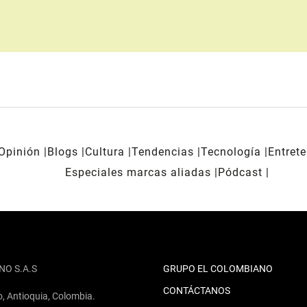
Opinión
Blogs
Cultura
Tendencias
Tecnología
Entret
Especiales marcas aliadas
Pódcast
NO S.A.S
GRUPO EL COLOMBIANO
CONTÁCTANOS
o, Antioquia, Colombia.