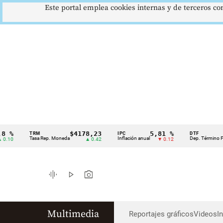
Este portal emplea cookies internas y de terceros con
$4178,23
5,81 %
12
TRM
IPC
DTF
Cintillo
Tasa Rep. Moneda
Inflación anual
Dep. Término Fijo
▲ 0.42
▼ 0.12
de
indicadores
graphic_eq
play_arrow
photo_camera
económicos
Colombia
Multimedia
Reportajes gráficos
Videos
I