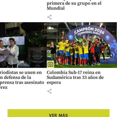
primera de su grupo en el
Mundial
share
eriodistas se unen en
Colombia Sub-17 reina en
n defensa de la
Sudamérica tras 33 años de
 prensa tras asesinato
espera
érez
share
VER MÁS