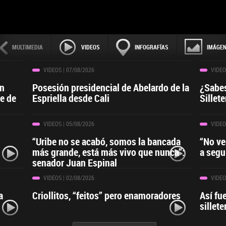
MULTIMEDIA
VIDEOS
INFOGRAFÍAS
IMÁGE
VIDEOS
| 07/08/2026
VIDEO
ín
Posesión presidencial de Abelardo de la
¿Sabes
le de
Espriella desde Cali
Sillete
VIDEOS
| 05/08/2026
VIDEO
“Uribe no se acabó, somos la bancada
“No ve
más grande, está más vivo que nunca”:
a segu
senador Juan Espinal
VIDEOS
| 02/08/2026
VIDEO
a
Criollitos, “feitos” pero enamoradores
Así fue
sillete