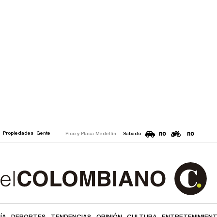
no
no
o
Propiedades
Gente
Pico y Placa Medellín
Sabado