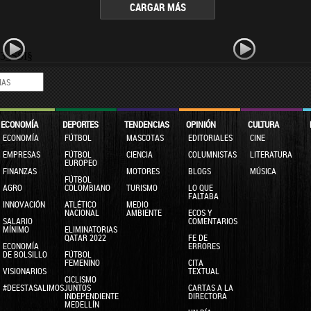
CARGAR MÁS
33_SSI§
ECONOMÍA
DEPORTES
TENDENCIAS
OPINIÓN
CULTURA
ECONOMÍA
FÚTBOL
MASCOTAS
EDITORIALES
CINE
EMPRESAS
FÚTBOL
CIENCIA
COLUMNISTAS
LITERATURA
EUROPEO
FINANZAS
MOTORES
BLOGS
MÚSICA
FÚTBOL
AGRO
COLOMBIANO
TURISMO
LO QUE
FALTABA
INNOVACIÓN
ATLÉTICO
MEDIO
NACIONAL
AMBIENTE
ECOS Y
SALARIO
COMENTARIOS
MÍNIMO
ELIMINATORIAS
QATAR 2022
FE DE
ECONOMÍA
ERRORES
DE BOLSILLO
FÚTBOL
FEMENINO
CITA
VISIONARIOS
TEXTUAL
CICLISMO
#DEESTASALIMOSJUNTOS
CARTAS A LA
INDEPENDIENTE
DIRECTORA
MEDELLÍN