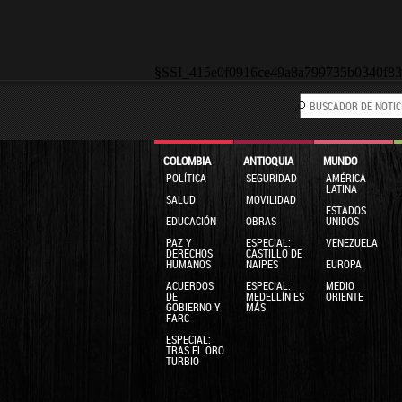
§SSI_415e0f0916ce49a8a799735b0340f8
COLOMBIA
ANTIOQUIA
MUNDO
POLÍTICA
SEGURIDAD
AMÉRICA
LATINA
SALUD
MOVILIDAD
ESTADOS
EDUCACIÓN
OBRAS
UNIDOS
PAZ Y
ESPECIAL:
VENEZUELA
DERECHOS
CASTILLO DE
HUMANOS
NAIPES
EUROPA
ACUERDOS
ESPECIAL:
MEDIO
DE
MEDELLÍN ES
ORIENTE
GOBIERNO Y
MÁS
FARC
ESPECIAL:
TRAS EL ORO
TURBIO