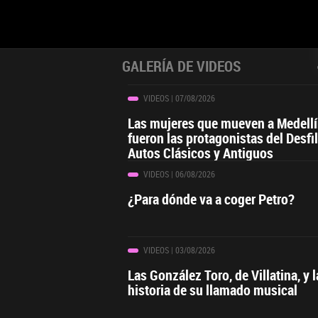
GALERÍA DE VIDEOS
VIDEOS
| 07/08/2026
Las mujeres que mueven a Medell
fueron las protagonistas del Desfi
Autos Clásicos y Antiguos
VIDEOS
| 06/08/2026
¿Para dónde va a coger Petro?
VIDEOS
| 03/08/2026
Las González Toro, de Villatina, y l
historia de su llamado musical