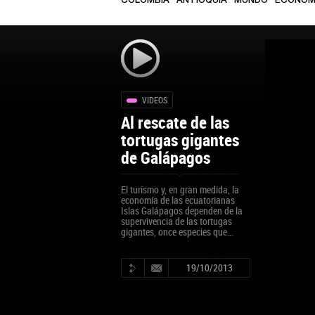
COLOMBIA
ANTIOQUIA
MUNDO
ECONOM
VIDEOS
Al rescate de las
tortugas gigantes
de Galápagos
El turismo y, en gran medida, la
economía de las ecuatorianas
Islas Galápagos dependen de la
supervivencia de las tortugas
gigantes, once especies que...
19/10/2013