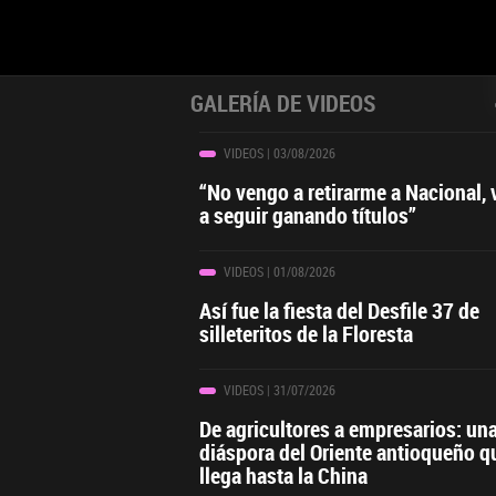
GALERÍA DE VIDEOS
VIDEOS
| 03/08/2026
“No vengo a retirarme a Nacional,
a seguir ganando títulos”
VIDEOS
| 01/08/2026
Así fue la fiesta del Desfile 37 de
silleteritos de la Floresta
VIDEOS
| 31/07/2026
De agricultores a empresarios: un
diáspora del Oriente antioqueño q
llega hasta la China