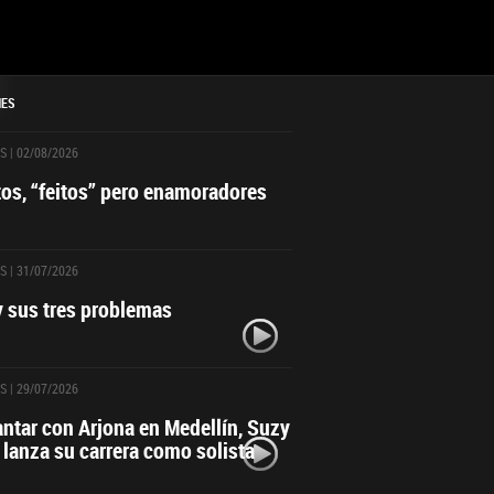
NES
S
| 02/08/2026
itos, “feitos” pero enamoradores
S
| 31/07/2026
y sus tres problemas
S
| 29/07/2026
antar con Arjona en Medellín, Suzy
 lanza su carrera como solista