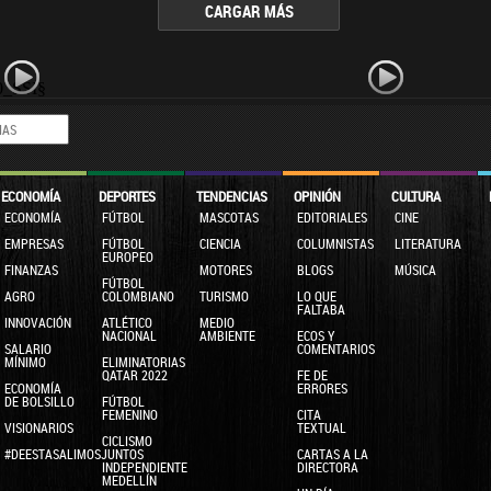
CARGAR MÁS
0_SSI§
ECONOMÍA
DEPORTES
TENDENCIAS
OPINIÓN
CULTURA
ECONOMÍA
FÚTBOL
MASCOTAS
EDITORIALES
CINE
EMPRESAS
FÚTBOL
CIENCIA
COLUMNISTAS
LITERATURA
EUROPEO
FINANZAS
MOTORES
BLOGS
MÚSICA
FÚTBOL
AGRO
COLOMBIANO
TURISMO
LO QUE
FALTABA
INNOVACIÓN
ATLÉTICO
MEDIO
NACIONAL
AMBIENTE
ECOS Y
SALARIO
COMENTARIOS
MÍNIMO
ELIMINATORIAS
QATAR 2022
FE DE
ECONOMÍA
ERRORES
DE BOLSILLO
FÚTBOL
FEMENINO
CITA
VISIONARIOS
TEXTUAL
CICLISMO
#DEESTASALIMOSJUNTOS
CARTAS A LA
INDEPENDIENTE
DIRECTORA
MEDELLÍN