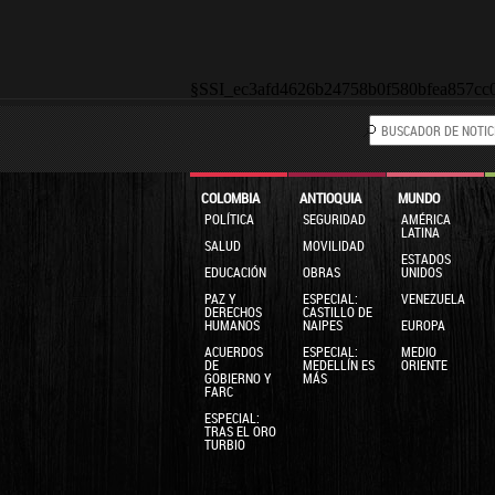
§SSI_ec3afd4626b24758b0f580bfea857cc
COLOMBIA
ANTIOQUIA
MUNDO
POLÍTICA
SEGURIDAD
AMÉRICA
LATINA
SALUD
MOVILIDAD
ESTADOS
EDUCACIÓN
OBRAS
UNIDOS
PAZ Y
ESPECIAL:
VENEZUELA
DERECHOS
CASTILLO DE
HUMANOS
NAIPES
EUROPA
ACUERDOS
ESPECIAL:
MEDIO
DE
MEDELLÍN ES
ORIENTE
GOBIERNO Y
MÁS
FARC
ESPECIAL:
TRAS EL ORO
TURBIO