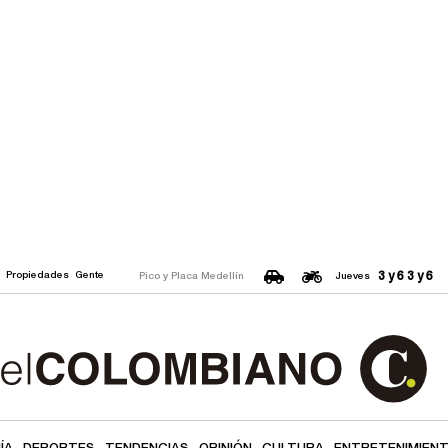
3 y 6
3 y 6
o
Propiedades
Gente
Pico y Placa Medellín
Jueves