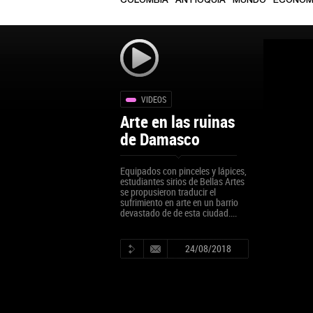
COLOMBIA
ANTIOQUIA
MUNDO
ECONOM
VIDEOS
Arte en las ruinas
de Damasco
Equipados con pinceles y lápices,
estudiantes sirios de Bellas Artes
se propusieron traducir el
sufrimiento en arte en un barrio
devastado de de esta ciudad....
24/08/2018