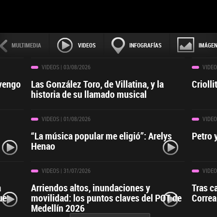
MULTIMEDIA
VIDEOS
INFOGRAFÍAS
IMÁGE
VIDEOS
| 03/08/2026
VIDEO
 vengo
Las González Toro, de Villatina, y la
Crioll
historia de su llamado musical
VIDEOS
| 01/08/2026
VIDEO
“La música popular me eligió”: Arelys
Petro 
Henao
VIDEOS
| 31/07/2026
VIDEO
a
Arriendos altos, inundaciones y
Tras c
ue
movilidad: los puntos claves del POT de
Correa
Medellín 2026