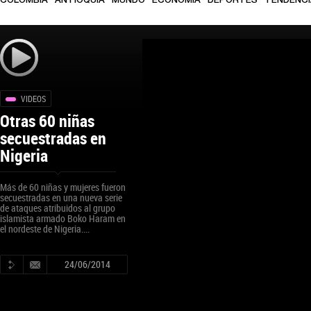
COLOMBIA
ANTIOQUIA
MUNDO
ECONOMÍA
DEPORTES
TENDENC
VIDEOS
Otras 60 niñas
secuestradas en
Nigeria
Más de 60 niñas y mujeres fueron
secuestradas en una nueva serie
de ataques atribuidos al grupo
islamista armado Boko Haram en
el nordeste de Nigeria....
24/06/2014