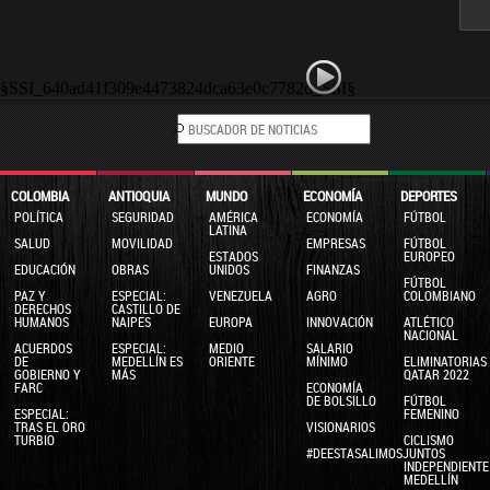
§SSI_640ad41f309e4473824dca63e0c7782d_SSI§
COLOMBIA
ANTIOQUIA
MUNDO
ECONOMÍA
DEPORTES
POLÍTICA
SEGURIDAD
AMÉRICA
ECONOMÍA
FÚTBOL
LATINA
SALUD
MOVILIDAD
EMPRESAS
FÚTBOL
ESTADOS
EUROPEO
EDUCACIÓN
OBRAS
UNIDOS
FINANZAS
FÚTBOL
PAZ Y
ESPECIAL:
VENEZUELA
AGRO
COLOMBIANO
DERECHOS
CASTILLO DE
HUMANOS
NAIPES
EUROPA
INNOVACIÓN
ATLÉTICO
NACIONAL
ACUERDOS
ESPECIAL:
MEDIO
SALARIO
DE
MEDELLÍN ES
ORIENTE
MÍNIMO
ELIMINATORIAS
GOBIERNO Y
MÁS
QATAR 2022
FARC
ECONOMÍA
DE BOLSILLO
FÚTBOL
ESPECIAL:
FEMENINO
TRAS EL ORO
VISIONARIOS
TURBIO
CICLISMO
#DEESTASALIMOSJUNTOS
INDEPENDIENTE
MEDELLÍN