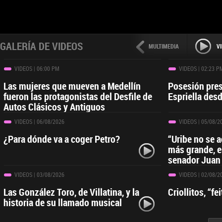
GALERÍA DE VIDEOS
MULTIMEDIA
V
VIDEOS
| 06:00 PM
VIDEOS
| 02:23 P
Las mujeres que mueven a Medellín
Posesión pres
fueron las protagonistas del Desfile de
Espriella desd
Autos Clásicos y Antiguos
VIDEOS
| 06/08/2026
VIDEOS
| 05/08/2
¿Para dónde va a coger Petro?
“Uribe no se 
más grande, e
senador Juan
VIDEOS
| 03/08/2026
VIDEOS
| 02/08/2
Las González Toro, de Villatina, y la
Criollitos, “f
historia de su llamado musical