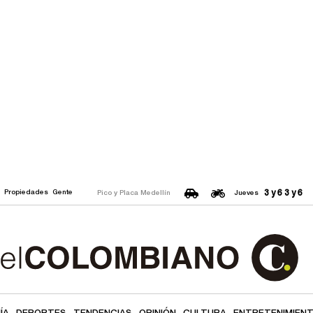
3 y 6
3 y 6
o
Propiedades
Gente
Pico y Placa Medellín
Jueves