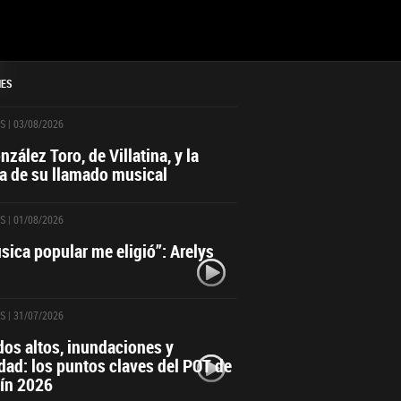
NES
S
| 03/08/2026
zález Toro, de Villatina, y la
ia de su llamado musical
S
| 01/08/2026
sica popular me eligió”: Arelys
S
| 31/07/2026
dos altos, inundaciones y
dad: los puntos claves del POT de
ín 2026