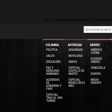
§SSI_5329876b0b6245bd865f7c28eb8b64
COLOMBIA
ANTIOQUIA
MUNDO
POLÍTICA
SEGURIDAD
AMÉRICA
LATINA
SALUD
MOVILIDAD
ESTADOS
EDUCACIÓN
OBRAS
UNIDOS
PAZ Y
ESPECIAL:
VENEZUELA
DERECHOS
CASTILLO DE
HUMANOS
NAIPES
EUROPA
ACUERDOS
ESPECIAL:
MEDIO
DE
MEDELLÍN ES
ORIENTE
GOBIERNO Y
MÁS
FARC
ESPECIAL:
TRAS EL ORO
TURBIO