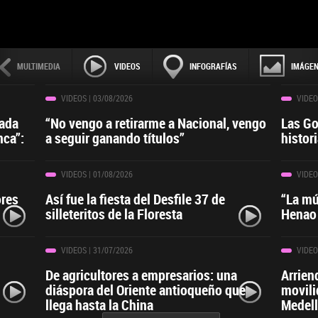
MULTIMEDIA
VIDEOS
INFOGRAFÍAS
IMÁGE
VIDEOS
| 03/08/2026
VIDEO
cada
“No vengo a retirarme a Nacional, vengo
Las Gon
nca”:
a seguir ganando títulos”
histor
VIDEOS
| 01/08/2026
VIDEO
ores
Así fue la fiesta del Desfile 37 de
“La mú
silleteritos de la Floresta
Henao
VIDEOS
| 31/07/2026
VIDEO
De agricultores a empresarios: una
Arrien
diáspora del Oriente antioqueño que
movili
llega hasta la China
Medell