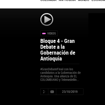
COLOMBIA
ANTIOQUIA
MUNDO
ECONOM
VIDEOS
Bloque 4 - Gran
Debate a la
Gobernación de
Antioquia
#GranDebateFinal con los
candidatos a la Gobernación de
Antioquia. Una alianza de EL
COLOMBIANO y Telemedellín...
23/10/2019