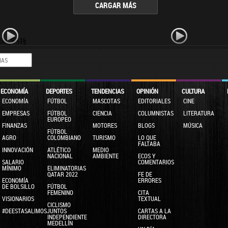
CARGAR MÁS
6c_SSI§
ECONOMÍA
DEPORTES
TENDENCIAS
OPINIÓN
CULTURA
ECONOMÍA
FÚTBOL
MASCOTAS
EDITORIALES
CINE
EMPRESAS
FÚTBOL
CIENCIA
COLUMNISTAS
LITERATURA
EUROPEO
FINANZAS
MOTORES
BLOGS
MÚSICA
FÚTBOL
AGRO
COLOMBIANO
TURISMO
LO QUE
FALTABA
INNOVACIÓN
ATLÉTICO
MEDIO
NACIONAL
AMBIENTE
ECOS Y
SALARIO
COMENTARIOS
MÍNIMO
ELIMINATORIAS
QATAR 2022
FE DE
ECONOMÍA
ERRORES
DE BOLSILLO
FÚTBOL
FEMENINO
CITA
VISIONARIOS
TEXTUAL
CICLISMO
#DEESTASALIMOSJUNTOS
CARTAS A LA
INDEPENDIENTE
DIRECTORA
MEDELLÍN