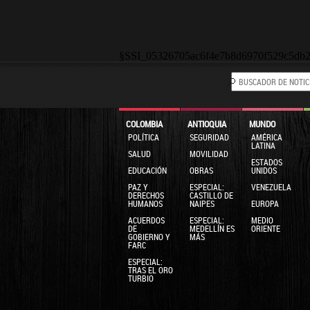
§SSI_05326705ac6f4e7b8d6970f529c5db
COLOMBIA
ANTIOQUIA
MUNDO
POLÍTICA
SEGURIDAD
AMÉRICA
LATINA
SALUD
MOVILIDAD
ESTADOS
EDUCACIÓN
OBRAS
UNIDOS
PAZ Y
ESPECIAL:
VENEZUELA
DERECHOS
CASTILLO DE
HUMANOS
NAIPES
EUROPA
ACUERDOS
ESPECIAL:
MEDIO
DE
MEDELLÍN ES
ORIENTE
GOBIERNO Y
MÁS
FARC
ESPECIAL:
TRAS EL ORO
TURBIO