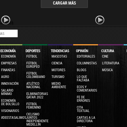
CARGAR MÁS
24_SSI§
ECONOMÍA
DEPORTES
TENDENCIAS
OPINIÓN
CULTURA
ECONOMÍA
FÚTBOL
MASCOTAS
EDITORIALES
CINE
EMPRESAS
FÚTBOL
CIENCIA
COLUMNISTAS
LITERATURA
EUROPEO
FINANZAS
MOTORES
BLOGS
MÚSICA
FÚTBOL
AGRO
COLOMBIANO
TURISMO
LO QUE
FALTABA
INNOVACIÓN
ATLÉTICO
MEDIO
NACIONAL
AMBIENTE
ECOS Y
SALARIO
COMENTARIOS
MÍNIMO
ELIMINATORIAS
QATAR 2022
FE DE
ECONOMÍA
ERRORES
DE BOLSILLO
FÚTBOL
FEMENINO
CITA
VISIONARIOS
TEXTUAL
CICLISMO
#DEESTASALIMOSJUNTOS
CARTAS A LA
INDEPENDIENTE
DIRECTORA
MEDELLÍN