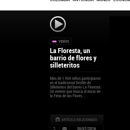
COLOMBIA
ANTIOQUIA
MUNDO
ECONOM
VIDEOS
La Floresta, un
barrio de flores y
silleteritos
Más de 1.950 niños participaron
en el tradicional Desfile de
Silleteritos del barrio La Floresta.
Un evento que marca el inicio de
la Feria de las Flores....
ARTÍCULO RELACIONADO
30/07/2016