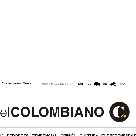
no
no
o
Propiedades
Gente
Pico y Placa Medellín
Domingo