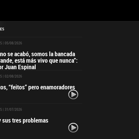
NES
S
| 05/08/2026
 no se acabó, somos la bancada
ande, está más vivo que nunca”:
r Juan Espinal
S
| 02/08/2026
itos, “feitos” pero enamoradores
S
| 31/07/2026
y sus tres problemas