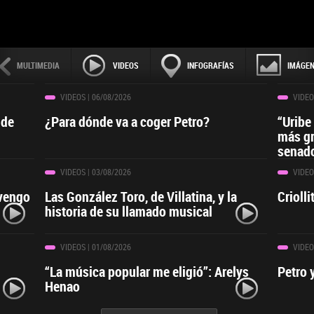
MULTIMEDIA
VIDEOS
INFOGRAFÍAS
IMÁGE
VIDEOS
| 06/08/2026
VIDEO
 de
¿Para dónde va a coger Petro?
“Uribe
más gr
senado
VIDEOS
| 03/08/2026
VIDEO
 vengo
Las González Toro, de Villatina, y la
Crioll
historia de su llamado musical
VIDEOS
| 01/08/2026
VIDEO
“La música popular me eligió”: Arelys
Petro 
Henao