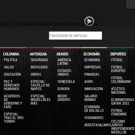
§SSI_5c88c348309c4b3f875865fd6509bc29_SSI§
COLOMBIA
ANTIOQUIA
MUNDO
ECONOMÍA
DEPORTES
POLÍTICA
SEGURIDAD
AMÉRICA
ECONOMÍA
FÚTBOL
LATINA
SALUD
MOVILIDAD
EMPRESAS
FÚTBOL
ESTADOS
EUROPEO
EDUCACIÓN
OBRAS
UNIDOS
FINANZAS
FÚTBOL
PAZ Y
ESPECIAL:
VENEZUELA
AGRO
COLOMBIANO
DERECHOS
CASTILLO DE
HUMANOS
NAIPES
EUROPA
INNOVACIÓN
ATLÉTICO
NACIONAL
ACUERDOS
ESPECIAL:
MEDIO
SALARIO
DE
MEDELLÍN ES
ORIENTE
MÍNIMO
ELIMINATORIAS
GOBIERNO Y
MÁS
QATAR 2022
FARC
ECONOMÍA
DE BOLSILLO
FÚTBOL
ESPECIAL:
FEMENINO
TRAS EL ORO
VISIONARIOS
TURBIO
CICLISMO
#DEESTASALIMOSJUNTOS
INDEPENDIENTE
MEDELLÍN