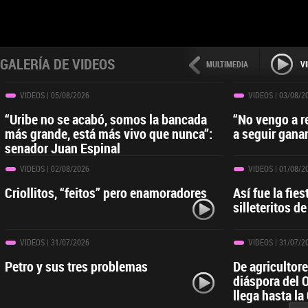
GALERÍA DE VIDEOS
MULTIMEDIA
V
VIDEOS
| 05/08/2026
VIDEOS
| 03/08/2
“Uribe no se acabó, somos la bancada
“No vengo a r
más grande, está más vivo que nunca”:
a seguir gana
senador Juan Espinal
VIDEOS
| 02/08/2026
VIDEOS
| 01/08/2
Criollitos, “feitos” pero enamoradores
Así fue la fies
silleteritos de
VIDEOS
| 31/07/2026
VIDEOS
| 31/07/2
Petro y sus tres problemas
De agricultor
diáspora del 
llega hasta la