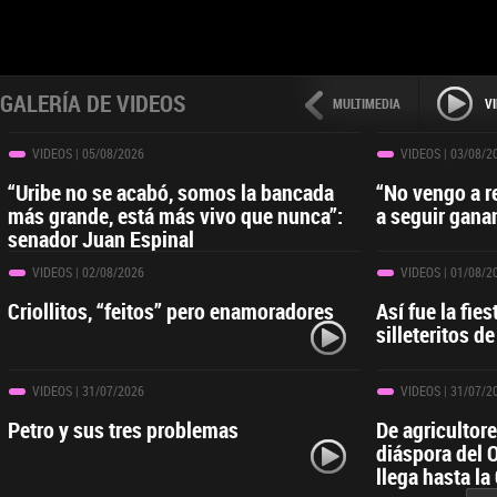
GALERÍA DE VIDEOS
MULTIMEDIA
V
VIDEOS
| 05/08/2026
VIDEOS
| 03/08/2
“Uribe no se acabó, somos la bancada
“No vengo a r
más grande, está más vivo que nunca”:
a seguir gana
senador Juan Espinal
VIDEOS
| 02/08/2026
VIDEOS
| 01/08/2
Criollitos, “feitos” pero enamoradores
Así fue la fies
silleteritos de
VIDEOS
| 31/07/2026
VIDEOS
| 31/07/2
Petro y sus tres problemas
De agricultor
diáspora del 
llega hasta la