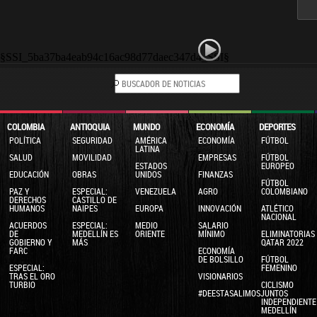
§SSI_5ba37ba4eab94c16ac98d77daec347d4_SSI§
COLOMBIA
ANTIOQUIA
MUNDO
ECONOMÍA
DEPORTES
POLÍTICA
SEGURIDAD
AMÉRICA
ECONOMÍA
FÚTBOL
LATINA
SALUD
MOVILIDAD
EMPRESAS
FÚTBOL
ESTADOS
EUROPEO
EDUCACIÓN
OBRAS
UNIDOS
FINANZAS
FÚTBOL
PAZ Y
ESPECIAL:
VENEZUELA
AGRO
COLOMBIANO
DERECHOS
CASTILLO DE
HUMANOS
NAIPES
EUROPA
INNOVACIÓN
ATLÉTICO
NACIONAL
ACUERDOS
ESPECIAL:
MEDIO
SALARIO
DE
MEDELLÍN ES
ORIENTE
MÍNIMO
ELIMINATORIAS
GOBIERNO Y
MÁS
QATAR 2022
FARC
ECONOMÍA
DE BOLSILLO
FÚTBOL
ESPECIAL:
FEMENINO
TRAS EL ORO
VISIONARIOS
TURBIO
CICLISMO
#DEESTASALIMOSJUNTOS
INDEPENDIENTE
MEDELLÍN