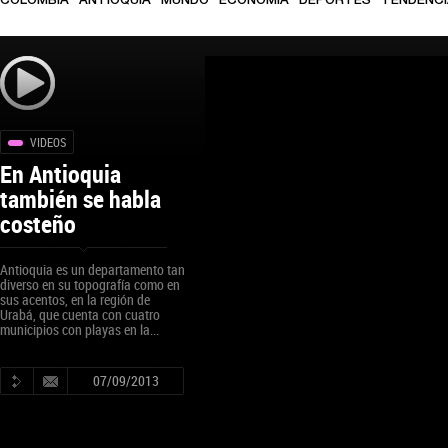
COLOMBIA
ANTIOQUIA
MUNDO
ECONOMÍA
DEPORTES
TENDENC
VIDEOS
En Antioquia
también se habla
costeño
Antioquia es un departamento tan
diverso en su topografía como en
sus acentos, en la región de
Urabá, que cuenta con cuatro
municipios con playas en la...
07/09/2013