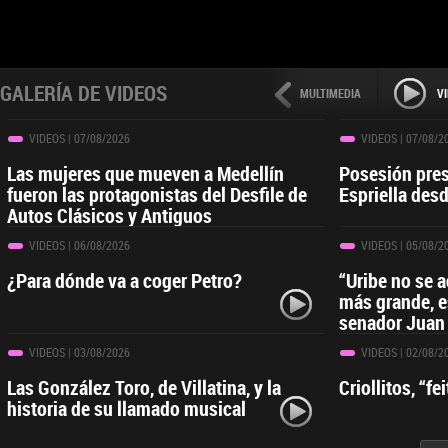
GALERÍA DE VIDEOS
MULTIMEDIA
V
VIDEOS
| 07/08/2026
VIDEOS
| 07/08/2
Las mujeres que mueven a Medellín
Posesión pres
fueron las protagonistas del Desfile de
Espriella desd
Autos Clásicos y Antiguos
VIDEOS
| 06/08/2026
VIDEOS
| 05/08/2
¿Para dónde va a coger Petro?
“Uribe no se 
más grande, e
senador Juan
VIDEOS
| 03/08/2026
VIDEOS
| 02/08/2
Las González Toro, de Villatina, y la
Criollitos, “f
historia de su llamado musical