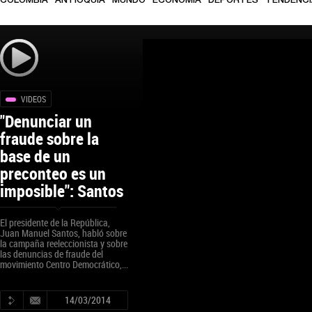
COLOMBIA
ANTIOQUIA
MUNDO
ECONOMÍA
DEPORTES
TENDENC
VIDEOS
"Denunciar un
fraude sobre la
base de un
preconteo es un
imposible": Santos
El presidente de la República,
Juan Manuel Santos, habló sobre
la campaña reeleccionista y sobre
las denuncias de fraude del
movimiento Centro Democrático,...
14/03/2014