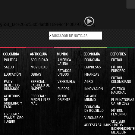
§SSI_face266c53d54afd8169e9c4f408a975_SSI§
COLOMBIA
ANTIOQUIA
MUNDO
ECONOMÍA
DEPORTES
POLÍTICA
SEGURIDAD
AMÉRICA
ECONOMÍA
FÚTBOL
LATINA
SALUD
MOVILIDAD
EMPRESAS
FÚTBOL
ESTADOS
EUROPEO
EDUCACIÓN
OBRAS
UNIDOS
FINANZAS
FÚTBOL
PAZ Y
ESPECIAL:
VENEZUELA
AGRO
COLOMBIANO
DERECHOS
CASTILLO DE
HUMANOS
NAIPES
EUROPA
INNOVACIÓN
ATLÉTICO
NACIONAL
ACUERDOS
ESPECIAL:
MEDIO
SALARIO
DE
MEDELLÍN ES
ORIENTE
MÍNIMO
ELIMINATORIAS
GOBIERNO Y
MÁS
QATAR 2022
FARC
ECONOMÍA
DE BOLSILLO
FÚTBOL
ESPECIAL:
FEMENINO
TRAS EL ORO
VISIONARIOS
TURBIO
CICLISMO
#DEESTASALIMOSJUNTOS
INDEPENDIENTE
MEDELLÍN