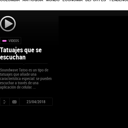
COLOMBIA
ANTIOQUIA
MUNDO
ECONOMÍA
DEPORTES
TENDENC
VIDEOS
Tatuajes que se
escuchan
Soundwave Tatoo es un tipo de
tatuajes que añade una
característica especial: se pueden
escuchar a través de una
aplicación de celular. ...
23/04/2018