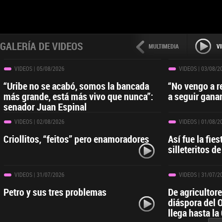
GALERÍA DE VIDEOS
MULTIMEDIA
V
VIDEOS
| 05/08/2026
VIDEOS
| 03/08/2
“Uribe no se acabó, somos la bancada
“No vengo a r
más grande, está más vivo que nunca”:
a seguir gana
senador Juan Espinal
VIDEOS
| 02/08/2026
VIDEOS
| 01/08/2
Criollitos, “feitos” pero enamoradores
Así fue la fies
silleteritos de
VIDEOS
| 31/07/2026
VIDEOS
| 31/07/2
Petro y sus tres problemas
De agricultor
diáspora del 
llega hasta la