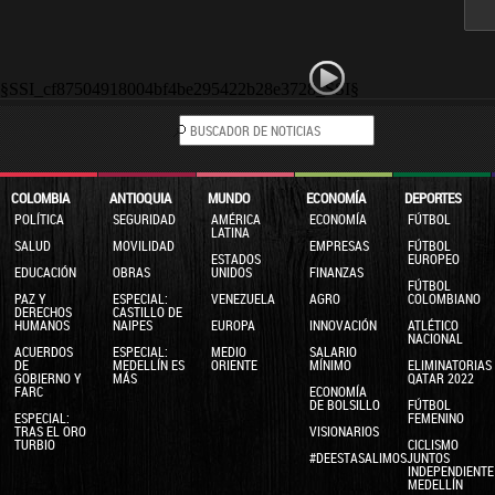
§SSI_cf87504918004bf4be295422b28e3728_SSI§
COLOMBIA
ANTIOQUIA
MUNDO
ECONOMÍA
DEPORTES
POLÍTICA
SEGURIDAD
AMÉRICA
ECONOMÍA
FÚTBOL
LATINA
SALUD
MOVILIDAD
EMPRESAS
FÚTBOL
ESTADOS
EUROPEO
EDUCACIÓN
OBRAS
UNIDOS
FINANZAS
FÚTBOL
PAZ Y
ESPECIAL:
VENEZUELA
AGRO
COLOMBIANO
DERECHOS
CASTILLO DE
HUMANOS
NAIPES
EUROPA
INNOVACIÓN
ATLÉTICO
NACIONAL
ACUERDOS
ESPECIAL:
MEDIO
SALARIO
DE
MEDELLÍN ES
ORIENTE
MÍNIMO
ELIMINATORIAS
GOBIERNO Y
MÁS
QATAR 2022
FARC
ECONOMÍA
DE BOLSILLO
FÚTBOL
ESPECIAL:
FEMENINO
TRAS EL ORO
VISIONARIOS
TURBIO
CICLISMO
#DEESTASALIMOSJUNTOS
INDEPENDIENTE
MEDELLÍN