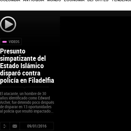
COLOMBIA
ANTIOQUIA
MUNDO
ECONOMÍA
DEPORTES
TENDENC
VIDEOS
Presunto
simpatizante del
Estado Islámico
disparó contra
policía en Filadelfia
El atacante, un hombre de 30
años identificado como Edward
Archer, fue detenido poco después
de disparar en 13 oportunidades
al policía que resultó impactado...
09/01/2016