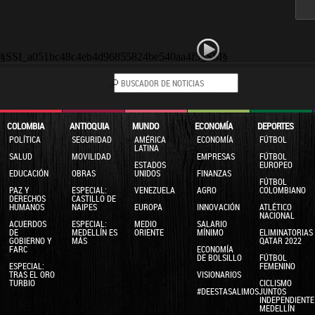
§SSI_a051bc48c4eb4d96855824be540aa4f5_SSI§
COLOMBIA
ANTIOQUIA
MUNDO
ECONOMÍA
DEPORTES
POLÍTICA
SEGURIDAD
AMÉRICA
ECONOMÍA
FÚTBOL
LATINA
SALUD
MOVILIDAD
EMPRESAS
FÚTBOL
ESTADOS
EUROPEO
EDUCACIÓN
OBRAS
UNIDOS
FINANZAS
FÚTBOL
PAZ Y
ESPECIAL:
VENEZUELA
AGRO
COLOMBIANO
DERECHOS
CASTILLO DE
HUMANOS
NAIPES
EUROPA
INNOVACIÓN
ATLÉTICO
NACIONAL
ACUERDOS
ESPECIAL:
MEDIO
SALARIO
DE
MEDELLÍN ES
ORIENTE
MÍNIMO
ELIMINATORIAS
GOBIERNO Y
MÁS
QATAR 2022
FARC
ECONOMÍA
DE BOLSILLO
FÚTBOL
ESPECIAL:
FEMENINO
TRAS EL ORO
VISIONARIOS
TURBIO
CICLISMO
#DEESTASALIMOSJUNTOS
INDEPENDIENTE
MEDELLÍN