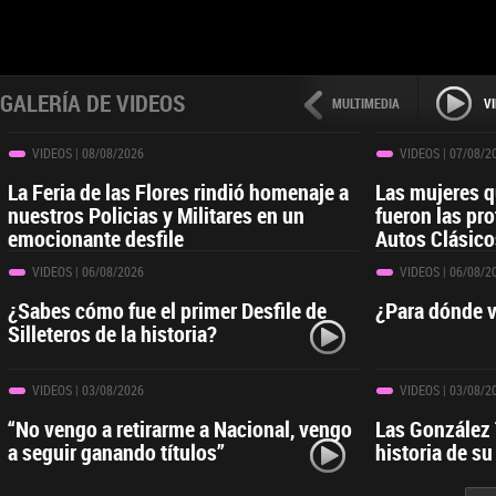
GALERÍA DE VIDEOS
MULTIMEDIA
V
VIDEOS
| 08/08/2026
VIDEOS
| 07/08/2
La Feria de las Flores rindió homenaje a
Las mujeres 
nuestros Policias y Militares en un
fueron las pro
emocionante desfile
Autos Clásico
VIDEOS
| 06/08/2026
VIDEOS
| 06/08/2
¿Sabes cómo fue el primer Desfile de
¿Para dónde v
Silleteros de la historia?
VIDEOS
| 03/08/2026
VIDEOS
| 03/08/2
“No vengo a retirarme a Nacional, vengo
Las González T
a seguir ganando títulos”
historia de s