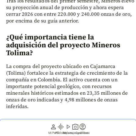
Tras los resultados del primer semestre, Mineros elevó
su proyección anual de producción y ahora espera
cerrar 2026 con entre 220.000 y 240.000 onzas de oro,
por encima de su guía anterior.
¿Qué importancia tiene la
adquisición del proyecto Mineros
Tolima?
La compra del proyecto ubicado en Cajamarca
(Tolima) fortalece la estrategia de crecimiento de la
compañía en Colombia. El activo cuenta con un
importante potencial geológico, con recursos
minerales históricos estimados en 23,35 millones de
onzas de oro indicadas y 4,98 millones de onzas
inferidas.
person
graphic_eq
play_arrow
photo_camera
account_circle
Siga las noticias de EL COLOMBIANO desde Google
News
Mi Perfil
Pódcast
Reportajes gráficos
Videos
Suscríbete