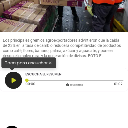
Los principales gremios agroexportadores advirtieron que la caída
de 23% en la tasa de cambio reduce la competitividad de productos
como café, flores, banano, palma, azúcar y aguacate, y pone en
riesgo el empleo rural y la generación de divisas. FOTO EL
COLOMBIANO
×
Toca para escuchar
ESCUCHA EL RESUMEN
Tiempo transcurrido: 0 segundos
Dur
00:00
01:02