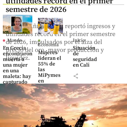
utilidades récord en el primer
semestre de 2026
La compañía minera reportó ingresos y
utilidades récord en el primer semestre
Mundo
Inicio
de 2026, impulsados por el alza del
Economía
En Grecia
Situación
precio del oro, mayor producción y
Mujeres
encontraron
de
liquidez.
lideran el
muerta a
seguridad
55% de
una mujer
en Cali
las
en una
MiPymes
share
maleta: hay
en
capturado
Colombia,
pero
share
pierden
poder
cuando
las
empresas
crecen