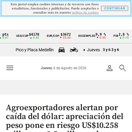
Este portal emplea cookies internas y de terceros con fines
estadísticos, funcionales y publicitarios. Puede aceptarlas o
CONTINUAR
consultar más en nuestra
politica de cookies
$4178
$3672
9,9 %
2,8 %
USD/COP
EUR/COP
DESEMPLEO
PIB
TRM
Cintillo
▲ 0.42
▼ 25.00
▼ 0.30
▲ 0.10
de
Pico y Placa Medellín
Jueves
3 y 6
3 y 6
indicadores
económicos
menu
person
search
Jueves
, 6 de Agosto de 2026
Colombia
Agroexportadores alertan por
caída del dólar: apreciación del
peso pone en riesgo US$10.258