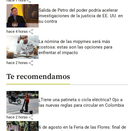
share
hace 1 hora
Salida de Petro del poder podría acelerar
investigaciones de la justicia de EE. UU. en
su contra
share
hace 4 horas
La nómina de las mipymes será más
costosa: estas son las opciones para
enfrentar el impacto
share
hace 2 horas
Te recomendamos
¿Tiene una patineta o cicla eléctrica? Ojo a
las nuevas reglas para circular en Colombia
share
hace 2 horas
6 de agosto en la Feria de las Flores: final de