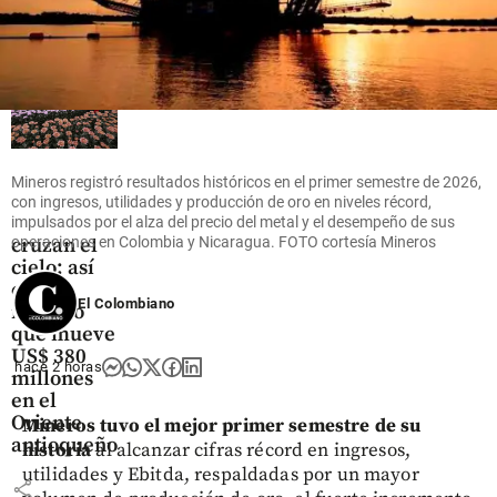
share
Oriente
Mineros registró resultados históricos en el primer semestre de 2026,
Antioqueño
con ingresos, utilidades y producción de oro en niveles récord,
Flores que
impulsados por el alza del precio del metal y el desempeño de sus
cruzan el
operaciones en Colombia y Nicaragua. FOTO cortesía Mineros
cielo: así
es el
El Colombiano
negocio
que mueve
US$ 380
hace 2 horas
millones
en el
Oriente
Mineros tuvo el mejor primer semestre de su
antioqueño
historia
al alcanzar cifras récord en ingresos,
utilidades y Ebitda, respaldadas por un mayor
share