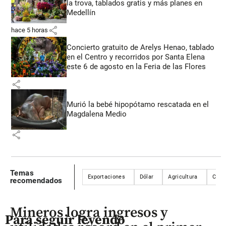
la trova, tablados gratis y más planes en
Medellín
share
hace 5 horas
Concierto gratuito de Arelys Henao, tablado
en el Centro y recorridos por Santa Elena
este 6 de agosto en la Feria de las Flores
share
Murió la bebé hipopótamo rescatada en el
Magdalena Medio
share
Temas
Exportaciones
Dólar
Agricultura
Colo
recomendados
Mineros logra ingresos y
Para seguir leyendo