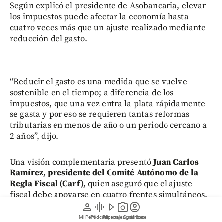
Según explicó el presidente de Asobancaria, elevar
los impuestos puede afectar la economía hasta
cuatro veces más que un ajuste realizado mediante
reducción del gasto.
“Reducir el gasto es una medida que se vuelve
sostenible en el tiempo; a diferencia de los
impuestos, que una vez entra la plata rápidamente
se gasta y por eso se requieren tantas reformas
tributarias en menos de año o un periodo cercano a
2 años”, dijo.
Una visión complementaria presentó
Juan Carlos
Ramírez, presidente del Comité Autónomo de la
Regla Fiscal (Carf),
quien aseguró que el ajuste
fiscal debe apoyarse en cuatro frentes simultáneos.
person
graphic_eq
play_arrow
photo_camera
account_circle
Mi Perfil
Pódcast
Reportajes gráficos
Videos
Suscríbete
El primero consiste en fortalecer los ingresos del