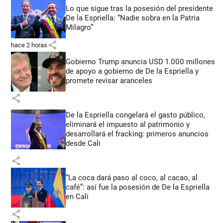
Lo que sigue tras la posesión del presidente
De la Espriella: “Nadie sobra en la Patria
Milagro”
share
hace 2 horas
Gobierno Trump anuncia USD 1.000 millones
de apoyo a gobierno de De la Espriella y
promete revisar aranceles
share
De la Espriella congelará el gasto público,
eliminará el impuesto al patrimonio y
desarrollará el fracking: primeros anuncios
desde Cali
share
“La coca dará paso al coco, al cacao, al
café”: así fue la posesión de De la Espriella
en Cali
share