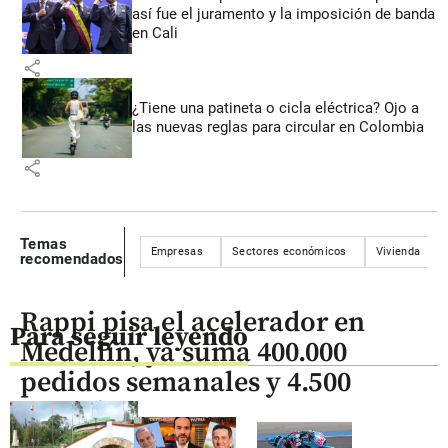
así fue el juramento y la imposición de banda
en Cali
share
¿Tiene una patineta o cicla eléctrica? Ojo a
las nuevas reglas para circular en Colombia
share
Temas
Empresas
Sectores económicos
Vivienda
recomendados
Rappi pisa el acelerador en
Para seguir leyendo
Medellín, ya suma 400.000
pedidos semanales y 4.500
negocios