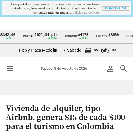
Este portal emplea cookies internas y de terceros con fines
estadísticos, funcionales y publicitarios. Puede aceptarlas o
CONTINUAR
consultar más en nuestra
politica de cookies
,60
1621,34 pts
$4178
$3639
COLCAP
USD/COP
EUR/COP
DESEMPLE
Cintillo
.20
▲ 0.67
▲ 0.42
—
de
Pico y Placa Medellín
Sabado
no
no
indicadores
económicos
menu
person
search
Sábado
, 8 de Agosto de 2026
Colombia
Vivienda de alquiler, tipo
Airbnb, genera $15 de cada $100
para el turismo en Colombia