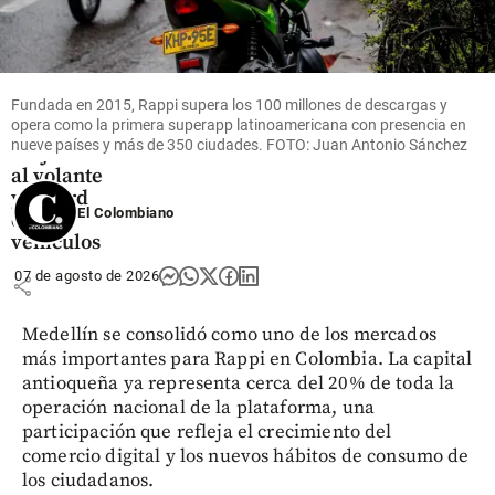
Desfile de
Autos
Clásicos
en
Fundada en 2015, Rappi supera los 100 millones de descargas y
Medellín:
opera como la primera superapp latinoamericana con presencia en
140
nueve países y más de 350 ciudades. FOTO: Juan Antonio Sánchez
mujeres
al volante
y récord
El Colombiano
de
vehículos
07 de agosto de 2026
share
Medellín se consolidó como uno de los mercados
más importantes para Rappi en Colombia. La capital
antioqueña ya representa cerca del 20% de toda la
operación nacional de la plataforma, una
participación que refleja el crecimiento del
comercio digital y los nuevos hábitos de consumo de
los ciudadanos.