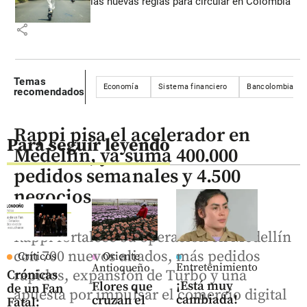
las nuevas reglas para circular en Colombia
share
Temas
Economía
Sistema financiero
Bancolombia
recomendados
Rappi pisa el acelerador en
Para seguir leyendo
Medellín, ya suma 400.000
pedidos semanales y 4.500
negocios
Rappi fortalece su operación en Medellín
con 700 nuevos aliados, más pedidos
Críticos
Oriente
Entretenimiento
Antioqueño
rápidos, expansión de Turbo y una
Crónicas
¡Está muy
Flores que
de un Fan
apuesta por impulsar el comercio digital
cambiada!
cruzan el
Fatal: