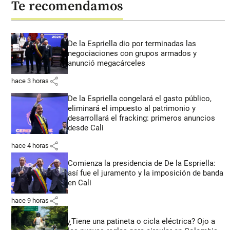
Te recomendamos
De la Espriella dio por terminadas las
negociaciones con grupos armados y
anunció megacárceles
share
hace 3 horas
De la Espriella congelará el gasto público,
eliminará el impuesto al patrimonio y
desarrollará el fracking: primeros anuncios
desde Cali
share
hace 4 horas
Comienza la presidencia de De la Espriella:
así fue el juramento y la imposición de banda
en Cali
share
hace 9 horas
¿Tiene una patineta o cicla eléctrica? Ojo a