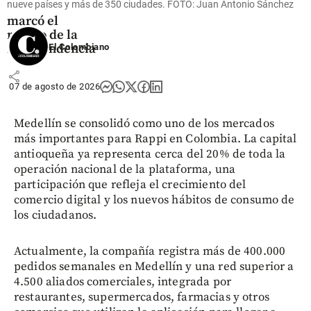
nueve países y más de 350 ciudades. FOTO: Juan Antonio Sánchez
fecha que
marcó el
rumbo de la
Independencia
El Colombiano
share
07 de agosto de 2026
Medellín se consolidó como uno de los mercados
más importantes para Rappi en Colombia. La capital
antioqueña ya representa cerca del 20% de toda la
operación nacional de la plataforma, una
participación que refleja el crecimiento del
comercio digital y los nuevos hábitos de consumo de
los ciudadanos.
Actualmente, la compañía registra más de 400.000
pedidos semanales en Medellín y una red superior a
4.500 aliados comerciales, integrada por
restaurantes, supermercados, farmacias y otros