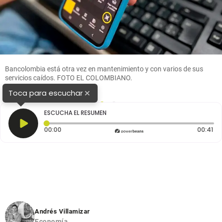
Bancolombia está otra vez en mantenimiento y con varios de sus
servicios caídos. FOTO EL COLOMBIANO.
×
Toca para escuchar
1
2
ESCUCHA EL RESUMEN
Tiempo transcurrido: 0 segundos
Du
00:00
00:41
Andrés Villamizar
Economía