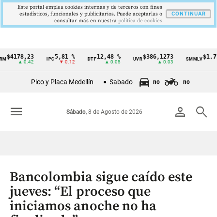
Este portal emplea cookies internas y de terceros con fines
estadísticos, funcionales y publicitarios. Puede aceptarlas o
CONTINUAR
consultar más en nuestra
politica de cookies
78,23
5,81 %
12,48 %
$386,1273
$1.750.90
IPC
DTF
UVR
SMMLV
Cintillo
▲ 0.42
▼ 0.12
▲ 0.05
▲ 0.03
de
Pico y Placa Medellín
Sabado
no
no
indicadores
económicos
menu
person
search
Sábado
, 8 de Agosto de 2026
Colombia
Bancolombia sigue caído este
jueves: “El proceso que
iniciamos anoche no ha