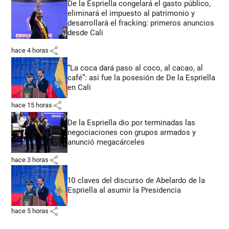
De la Espriella congelará el gasto público,
eliminará el impuesto al patrimonio y
desarrollará el fracking: primeros anuncios
desde Cali
share
hace 4 horas
“La coca dará paso al coco, al cacao, al
café”: así fue la posesión de De la Espriella
en Cali
share
hace 15 horas
De la Espriella dio por terminadas las
negociaciones con grupos armados y
anunció megacárceles
share
hace 3 horas
10 claves del discurso de Abelardo de la
Espriella al asumir la Presidencia
share
hace 5 horas