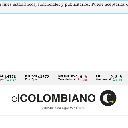
 fines estadísticos, funcionales y publicitarios. Puede aceptarlas
78
$3672
9,9 %
2,8 %
EUR/COP
DESEMPLEO
PIB
TRM
Euro Spot
Tasa Nacional
Crec. Anual
Tasa R
.42
—
▼ 0.30
▲ 0.10
Viernes
, 7 de Agosto de 2026