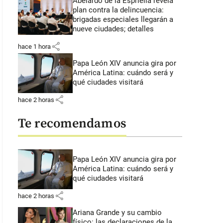
Abelardo de la Espriella revela
plan contra la delincuencia:
brigadas especiales llegarán a
nueve ciudades; detalles
share
hace 1 hora
Papa León XIV anuncia gira por
América Latina: cuándo será y
qué ciudades visitará
share
hace 2 horas
Te recomendamos
Papa León XIV anuncia gira por
América Latina: cuándo será y
qué ciudades visitará
share
hace 2 horas
Ariana Grande y su cambio
físico: las declaraciones de la