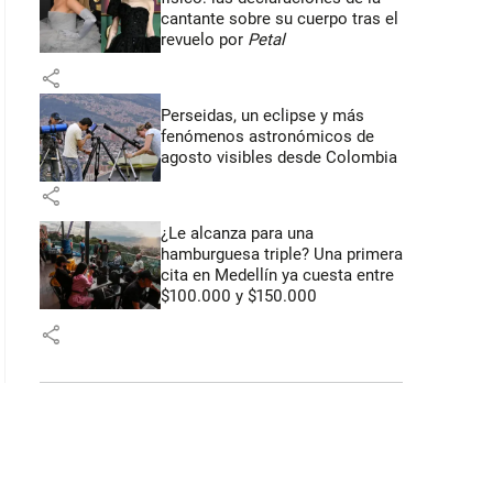
cantante sobre su cuerpo tras el
revuelo por
Petal
share
Perseidas, un eclipse y más
fenómenos astronómicos de
agosto visibles desde Colombia
share
¿Le alcanza para una
hamburguesa triple? Una primera
cita en Medellín ya cuesta entre
$100.000 y $150.000
share