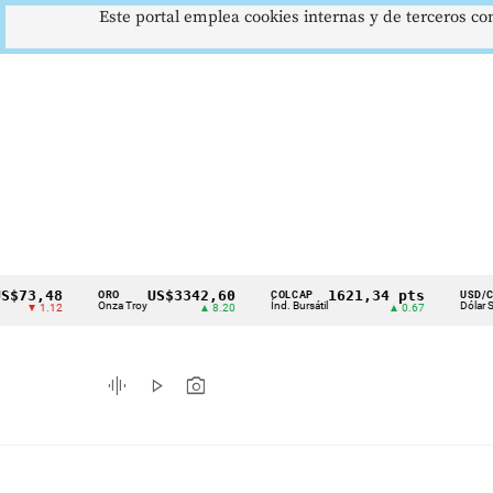
Este portal emplea cookies internas y de terceros con
48
US$3342,60
1621,34 pts
$41
ORO
COLCAP
USD/COP
Cintillo
Onza Troy
Índ. Bursátil
Dólar Spot
.12
▲ 8.20
▲ 0.67
▲ 0
de
indicadores
graphic_eq
play_arrow
photo_camera
económicos
Colombia