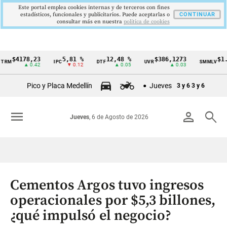
Este portal emplea cookies internas y de terceros con fines
estadísticos, funcionales y publicitarios. Puede aceptarlas o
CONTINUAR
consultar más en nuestra
politica de cookies
4178,23
5,81 %
12,48 %
$386,1273
$1.750.
IPC
DTF
UVR
SMMLV
Cintillo
▲ 0.42
▼ 0.12
▲ 0.05
▲ 0.03
de
Pico y Placa Medellín
Jueves
3 y 6
3 y 6
indicadores
económicos
menu
person
search
Jueves
, 6 de Agosto de 2026
Colombia
Cementos Argos tuvo ingresos
operacionales por $5,3 billones,
¿qué impulsó el negocio?