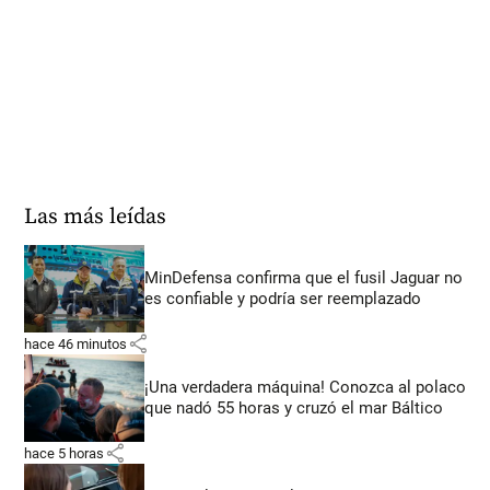
Las más leídas
MinDefensa confirma que el fusil Jaguar no
es confiable y podría ser reemplazado
share
hace 46 minutos
¡Una verdadera máquina! Conozca al polaco
que nadó 55 horas y cruzó el mar Báltico
share
hace 5 horas