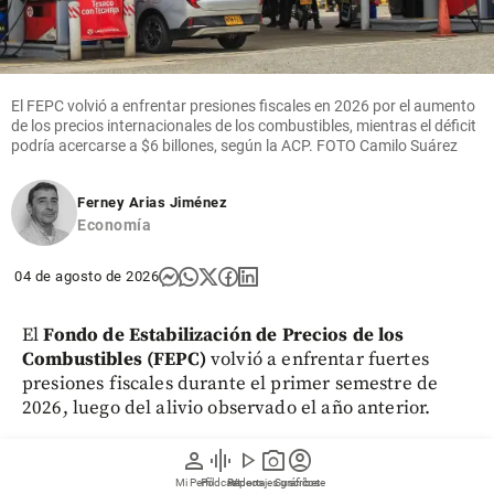
El FEPC volvió a enfrentar presiones fiscales en 2026 por el aumento
de los precios internacionales de los combustibles, mientras el déficit
podría acercarse a $6 billones, según la ACP. FOTO Camilo Suárez
Ferney Arias Jiménez
Economía
04 de agosto de 2026
El
Fondo de Estabilización de Precios de los
Combustibles (FEPC)
volvió a enfrentar fuertes
presiones fiscales durante el primer semestre de
2026, luego del alivio observado el año anterior.
person
graphic_eq
play_arrow
photo_camera
account_circle
De acuerdo con el más reciente informe económico
Mi Perfil
Pódcast
Reportajes gráficos
Videos
Suscríbete
de la
Asociación Colombiana del Petróleo y Gas