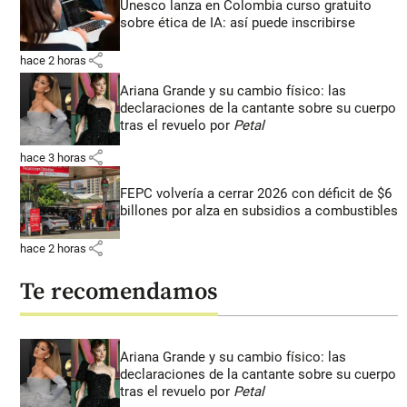
Unesco lanza en Colombia curso gratuito
sobre ética de IA: así puede inscribirse
share
hace 2 horas
Ariana Grande y su cambio físico: las
declaraciones de la cantante sobre su cuerpo
tras el revuelo por
Petal
share
hace 3 horas
FEPC volvería a cerrar 2026 con déficit de $6
billones por alza en subsidios a combustibles
share
hace 2 horas
Te recomendamos
Ariana Grande y su cambio físico: las
declaraciones de la cantante sobre su cuerpo
tras el revuelo por
Petal