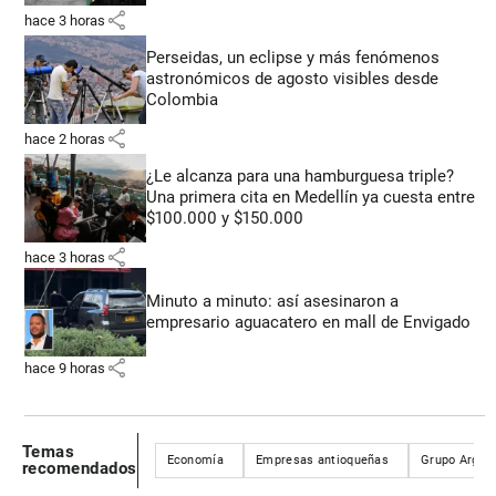
share
hace 3 horas
Perseidas, un eclipse y más fenómenos
astronómicos de agosto visibles desde
Colombia
share
hace 2 horas
¿Le alcanza para una hamburguesa triple?
Una primera cita en Medellín ya cuesta entre
$100.000 y $150.000
share
hace 3 horas
Minuto a minuto: así asesinaron a
empresario aguacatero en mall de Envigado
share
hace 9 horas
Temas
Economía
Empresas antioqueñas
Grupo Argos
recomendados