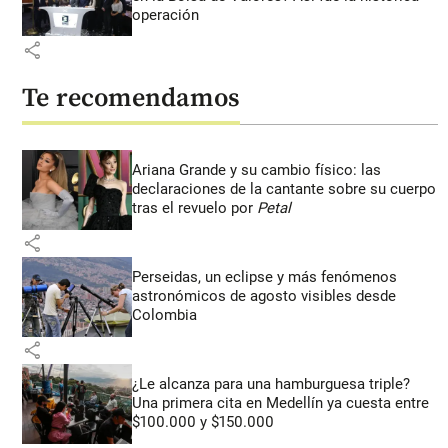
operación
share
Te recomendamos
Ariana Grande y su cambio físico: las
declaraciones de la cantante sobre su cuerpo
tras el revuelo por
Petal
share
Perseidas, un eclipse y más fenómenos
astronómicos de agosto visibles desde
Colombia
share
¿Le alcanza para una hamburguesa triple?
Una primera cita en Medellín ya cuesta entre
$100.000 y $150.000