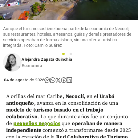
rentable
vivir de la
danza en
Medellín?
Aunque el turismo sostiene buena parte de la economía de Necoclí,
hace 16
share
sus restaurantes, hoteles, artesanos, guías y demás prestadores de
horas
servicios operaban de forma aislada, sin una oferta turística
integrada. Foto: Camilo Suárez
1
2
Alejandra Zapata Quinchía
Economía
04 de agosto de 2026
A orillas del mar Caribe,
Necoclí
, en el
Urabá
antioqueño
, avanza en la consolidación de una
modelo de turismo basado en el trabajo
colaborativo
. Lo que durante años fue un conjunto
de
pequeños negocios
que
operaban de manera
independiente
comenzó a transformarse desde 2025
con la creación de la
Red Colaborativa de Turismo