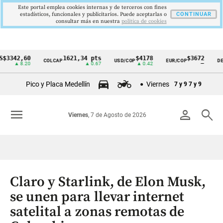
Este portal emplea cookies internas y de terceros con fines
estadísticos, funcionales y publicitarios. Puede aceptarlas o
CONTINUAR
consultar más en nuestra
politica de cookies
2,60
1621,34 pts
$4178
$3672
COLCAP
USD/COP
EUR/COP
DESEMPL
Cintillo
 8.20
▲ 0.67
▲ 0.42
—
de
Pico y Placa Medellín
Viernes
7 y 9
7 y 9
indicadores
económicos
menu
person
search
Viernes
, 7 de Agosto de 2026
Colombia
Claro y Starlink, de Elon Musk,
se unen para llevar internet
satelital a zonas remotas de