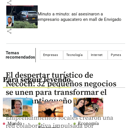
share
Minuto a minuto: así asesinaron a
empresario aguacatero en mall de Envigado
share
Temas
Empresas
Tecnología
Internet
Pymes
recomendados
El despertar turístico de
Para seguir leyendo
Necoclí: 32 pequeños negocios
se unen para transformar el
Urabá antioqueño
Emprendimientos locales crearon una
Mundo
Economía
red colaborativa impulsada por