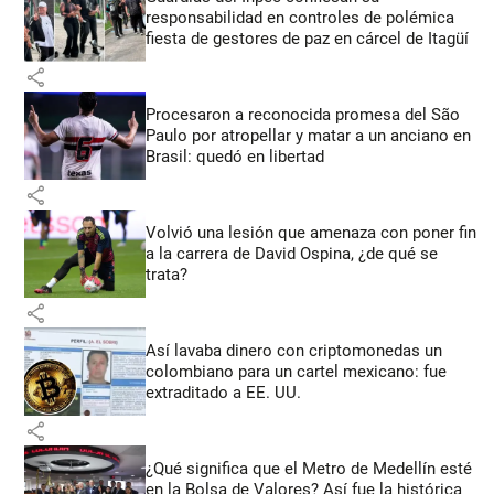
responsabilidad en controles de polémica
fiesta de gestores de paz en cárcel de Itagüí
share
Procesaron a reconocida promesa del São
Paulo por atropellar y matar a un anciano en
Brasil: quedó en libertad
share
Volvió una lesión que amenaza con poner fin
a la carrera de David Ospina, ¿de qué se
trata?
share
Así lavaba dinero con criptomonedas
un
colombiano para un cartel mexicano: fue
extraditado a EE. UU.
share
¿Qué significa que el Metro de Medellín esté
en la Bolsa de Valores? Así fue la histórica