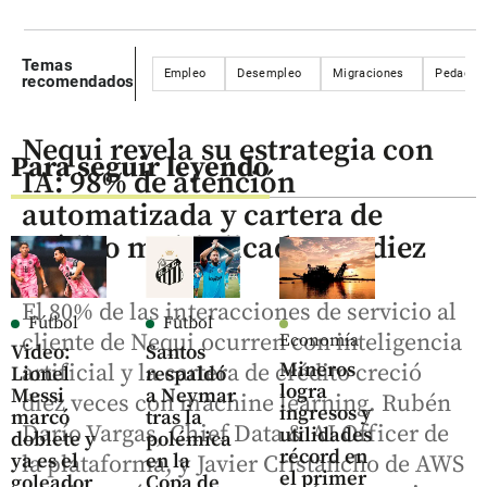
Temas
Empleo
Desempleo
Migraciones
Pedagogí
recomendados
Nequi revela su estrategia con
Para seguir leyendo
IA: 98% de atención
automatizada y cartera de
crédito multiplicada por diez
El 80% de las interacciones de servicio al
Fútbol
Fútbol
cliente de Nequi ocurren con inteligencia
Economía
Video:
Santos
Mineros
artificial y la cartera de crédito creció
Lionel
respaldó
logra
Messi
a Neymar
diez veces con machine learning. Rubén
ingresos y
marcó
tras la
Darío Vargas, Chief Data & AI Officer de
utilidades
doblete y
polémica
récord en
ya es el
en la
la plataforma, y Javier Cristancho de AWS
el primer
goleador
Copa de