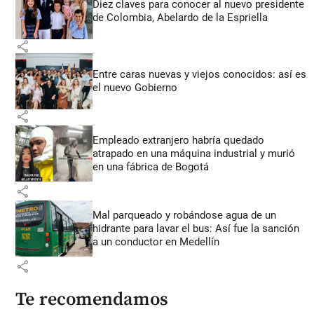
Diez claves para conocer al nuevo presidente
de Colombia, Abelardo de la Espriella
share
Entre caras nuevas y viejos conocidos: así es
el nuevo Gobierno
share
Empleado extranjero habría quedado
atrapado en una máquina industrial y murió
en una fábrica de Bogotá
share
Mal parqueado y robándose agua de un
hidrante para lavar el bus: Así fue la sanción
a un conductor en Medellín
share
Te recomendamos