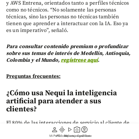
y AWS Entrena, orientados tanto a perfiles técnicos
como no técnicos. “No solamente las personas
técnicas, sino las personas no técnicas también
tienen que aprender a interactuar con la IA. Eso ya
es un imperativo”, señaló.
Para consultar contenido premium o profundizar
sobre sus temas de interés de Medellín, Antioquia,
Colombia y el Mundo,
regístrese aquí
.
Preguntas frecuentes:
¿Cómo usa Nequi la inteligencia
artificial para atender a sus
clientes?
El 80% de las interacciones de servicio al cliente de
person
graphic_eq
play_arrow
photo_camera
account_circle
Nequi ocurren con inteligencia artificial, y el 98% de
quienes buscan atención reciben respuesta sin
Mi Perfil
Pódcast
Reportajes gráficos
Videos
Suscríbete