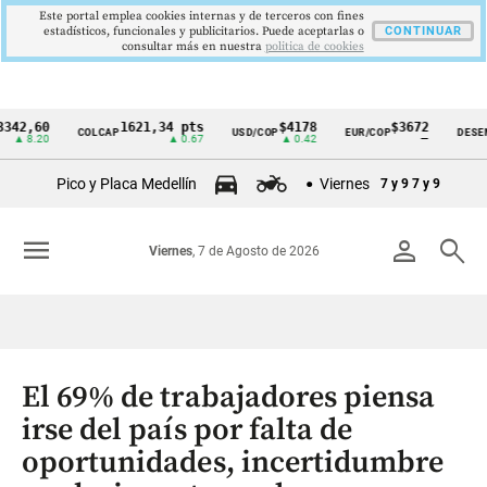
Este portal emplea cookies internas y de terceros con fines
estadísticos, funcionales y publicitarios. Puede aceptarlas o
CONTINUAR
consultar más en nuestra
politica de cookies
60
1621,34 pts
$4178
$3672
COLCAP
USD/COP
EUR/COP
DESEMPLEO
Cintillo
20
▲ 0.67
▲ 0.42
—
de
Pico y Placa Medellín
Viernes
7 y 9
7 y 9
indicadores
económicos
menu
person
search
Viernes
, 7 de Agosto de 2026
Colombia
El 69% de trabajadores piensa
irse del país por falta de
oportunidades, incertidumbre