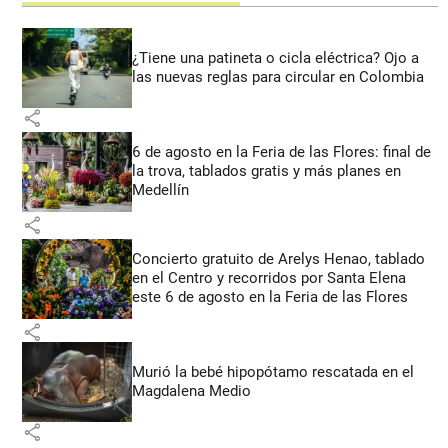
¿Tiene una patineta o cicla eléctrica? Ojo a
las nuevas reglas para circular en Colombia
share
6 de agosto en la Feria de las Flores: final de
la trova, tablados gratis y más planes en
Medellín
share
Concierto gratuito de Arelys Henao, tablado
en el Centro y recorridos por Santa Elena
este 6 de agosto en la Feria de las Flores
share
Murió la bebé hipopótamo rescatada en el
Magdalena Medio
share