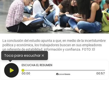
La conclusión del estudio apunta a que, en medio de la incertidumbre
política y económica, los trabajadores buscan en sus empleadores
un referente de estabilidad, información y confianza. FOTO: El
Colombiano.
×
Toca para escuchar
ESCUCHA EL RESUMEN
Tiempo transcurrido: 0 segundos
Du
00:00
00:57