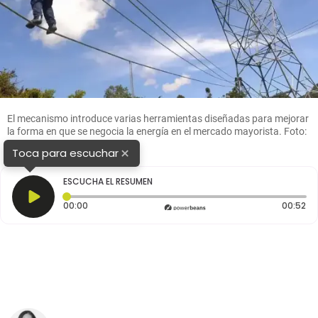
El mecanismo introduce varias herramientas diseñadas para mejorar
la forma en que se negocia la energía en el mercado mayorista. Foto:
Esneyder Gutiérrez
×
Toca para escuchar
ESCUCHA EL RESUMEN
Tiempo transcurrido: 0 segundos
Du
00:00
00:52