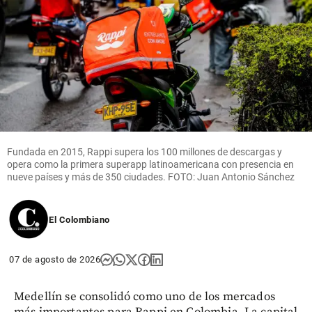
Columnistas
Antídoto
contra la
polarización
tóxica
share
Fundada en 2015, Rappi supera los 100 millones de descargas y
opera como la primera superapp latinoamericana con presencia en
nueve países y más de 350 ciudades. FOTO: Juan Antonio Sánchez
El Colombiano
07 de agosto de 2026
Medellín se consolidó como uno de los mercados