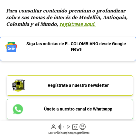
Para consultar contenido premium o profundizar
sobre sus temas de interés de Medellín, Antioquia,
Colombia y el Mundo,
regístrese aquí.
Siga las noticias de EL COLOMBIANO desde Google
News
Regístrate a nuestro newsletter
Únete a nuestro canal de Whatsapp
person
graphic_eq
play_arrow
photo_camera
account_circle
Mi Perfil
Pódcast
Reportajes gráficos
Videos
Suscríbete