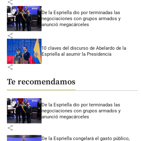
share
De la Espriella dio por terminadas las
negociaciones con grupos armados y
anunció megacárceles
share
10 claves del discurso de Abelardo de la
Espriella al asumir la Presidencia
share
Te recomendamos
De la Espriella dio por terminadas las
negociaciones con grupos armados y
anunció megacárceles
share
De la Espriella congelará el gasto público,