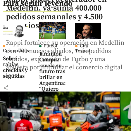
Para seguir leyendo
Medellín, ya suma 400.000
pedidos semanales y 4.500
negocios
Rappi fortalece su operación en Medellín
Fútbol
Cita
con 700 nuevos aliados, más pedidos
Columnistas
Textual
Jáminton
rápidos, expansión de Turbo y una
Sobre
Campaz
share
rabias
revela su
apuesta por impulsar el comercio digital
crecidas y
futuro tras
local.
seguidas
brillar en
Argentina:
share
“Quiero
salir por la
puerta
grande”
share