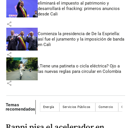
eliminará el impuesto al patrimonio y
desarrollará el fracking: primeros anuncios
desde Cali
share
Comienza la presidencia de De la Espriella:
así fue el juramento y la imposición de banda
en Cali
share
¿Tiene una patineta o cicla eléctrica? Ojo a
las nuevas reglas para circular en Colombia
share
Temas
Energía
Servicios Públicos
Comercio
CRE
recomendados
Rappi pisa el acelerador en