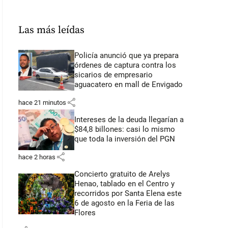
Las más leídas
Policía anunció que ya prepara
órdenes de captura contra los
sicarios de empresario
aguacatero en mall de Envigado
share
hace 21 minutos
Intereses de la deuda llegarían a
$84,8 billones: casi lo mismo
que toda la inversión del PGN
share
hace 2 horas
Concierto gratuito de Arelys
Henao, tablado en el Centro y
recorridos por Santa Elena este
6 de agosto en la Feria de las
Flores