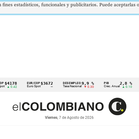
 fines estadísticos, funcionales y publicitarios. Puede aceptarlas
78
$3672
9,9 %
2,8 %
EUR/COP
DESEMPLEO
PIB
TRM
Euro Spot
Tasa Nacional
Crec. Anual
Tasa R
.42
—
▼ 0.30
▲ 0.10
Viernes
, 7 de Agosto de 2026