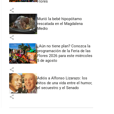
Flores
share
Murió la bebé hipopótamo
rescatada en el Magdalena
Medio
share
¿Aún no tiene plan? Conozca la
programación de la Feria de las
Flores 2026 para este miércoles
5 de agosto
share
Adiós a Alfonso Lizarazo: los
hitos de una vida entre el humor,
el secuestro y el Senado
share