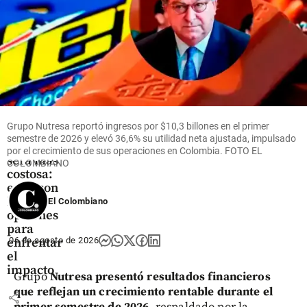
Economía
La
nómina
Grupo Nutresa reportó ingresos por $10,3 billones en el primer
de las
semestre de 2026 y elevó 36,6% su utilidad neta ajustada, impulsado
mipymes
por el crecimiento de sus operaciones en Colombia. FOTO EL
será más
COLOMBIANO
costosa:
estas son
las
El Colombiano
opciones
para
06 de agosto de 2026
enfrentar
el
impacto
Grupo
Nutresa presentó resultados financieros
que reflejan un crecimiento rentable durante el
share
primer semestre de 2026
, respaldado por la