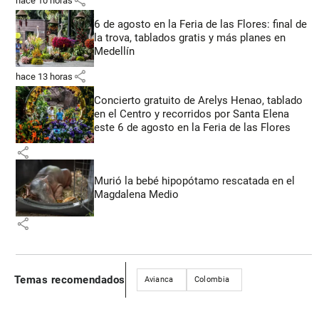
share
hace 10 horas
6 de agosto en la Feria de las Flores: final de
la trova, tablados gratis y más planes en
Medellín
share
hace 13 horas
Concierto gratuito de Arelys Henao, tablado
en el Centro y recorridos por Santa Elena
este 6 de agosto en la Feria de las Flores
share
Murió la bebé hipopótamo rescatada en el
Magdalena Medio
share
Temas recomendados
Avianca
Colombia