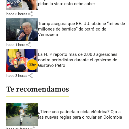
pidan la visa: esto debe saber
share
hace 3 horas
Trump asegura que EE. UU. obtiene “miles de
millones de barriles” de petróleo de
Venezuela
share
hace 1 hora
La FLIP reportó más de 2.000 agresiones
contra periodistas durante el gobierno de
Gustavo Petro
share
hace 3 horas
Te recomendamos
¿Tiene una patineta o cicla eléctrica? Ojo a
las nuevas reglas para circular en Colombia