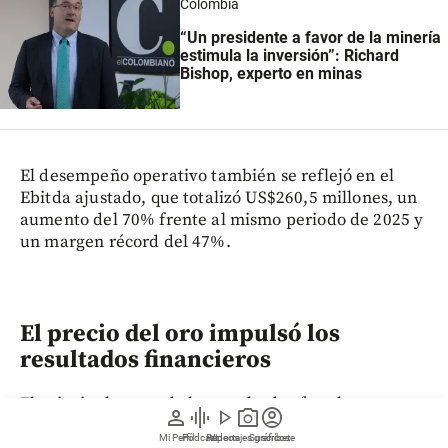
Colombia
“Un presidente a favor de la minería
estimula la inversión”: Richard
Bishop, experto en minas
El desempeño operativo también se reflejó en el
Ebitda ajustado, que totalizó US$260,5 millones, un
aumento del 70% frente al mismo periodo de 2025 y
un margen récord del 47%.
El precio del oro impulsó los
resultados financieros
El principal motor de los resultados fue el
person
graphic_eq
play_arrow
photo_camera
account_circle
comportamiento del mercado internacional del
Mi Perfil
Pódcast
Reportajes gráficos
Videos
Suscríbete