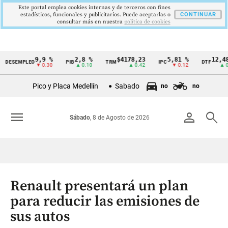
Este portal emplea cookies internas y de terceros con fines
estadísticos, funcionales y publicitarios. Puede aceptarlas o
CONTINUAR
consultar más en nuestra
politica de cookies
9,9 %
2,8 %
$4178,23
5,81 %
12,48 %
EMPLEO
PIB
TRM
IPC
DTF
Cintillo
▼ 0.30
▲ 0.10
▲ 0.42
▼ 0.12
▲ 0.05
de
Pico y Placa Medellín
Sabado
no
no
indicadores
económicos
menu
person
search
Sábado
, 8 de Agosto de 2026
Colombia
Renault presentará un plan
para reducir las emisiones de
sus autos