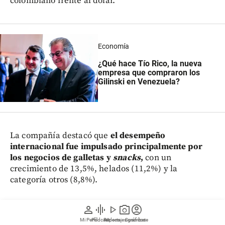
colombiano frente al dólar.
Economía
¿Qué hace Tío Rico, la nueva
empresa que compraron los
Gilinski en Venezuela?
La compañía destacó que
el desempeño
internacional fue impulsado principalmente por
los negocios de galletas y
snacks
,
con un
crecimiento de 13,5%, helados (11,2%) y la
categoría otros (8,8%).
En contraste, los negocios de café y chocolates
person
graphic_eq
play_arrow
photo_camera
account_circle
observaron una menor dinámica debido a la
Mi Perfil
Pódcast
Reportajes gráficos
Videos
Suscríbete