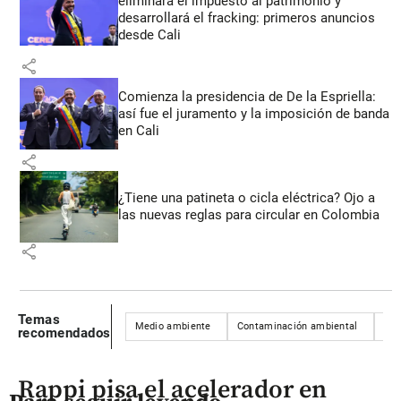
eliminará el impuesto al patrimonio y
desarrollará el fracking: primeros anuncios
desde Cali
share
Comienza la presidencia de De la Espriella:
así fue el juramento y la imposición de banda
en Cali
share
¿Tiene una patineta o cicla eléctrica? Ojo a
las nuevas reglas para circular en Colombia
share
Temas
Medio ambiente
Contaminación ambiental
Em
recomendados
Rappi pisa el acelerador en