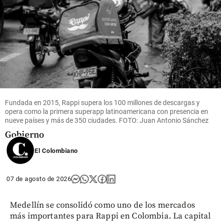
Colombia
Entre
caras
nuevas y
viejos
Fundada en 2015, Rappi supera los 100 millones de descargas y
conocidos:
opera como la primera superapp latinoamericana con presencia en
así es el
nueve países y más de 350 ciudades. FOTO: Juan Antonio Sánchez
nuevo
Gobierno
El Colombiano
share
07 de agosto de 2026
Medellín se consolidó como uno de los mercados
más importantes para Rappi en Colombia. La capital