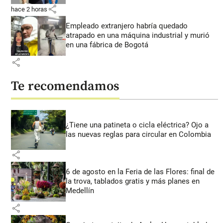
share
hace 2 horas
Empleado extranjero habría quedado
atrapado en una máquina industrial y murió
en una fábrica de Bogotá
share
Te recomendamos
¿Tiene una patineta o cicla eléctrica? Ojo a
las nuevas reglas para circular en Colombia
share
6 de agosto en la Feria de las Flores: final de
la trova, tablados gratis y más planes en
Medellín
share