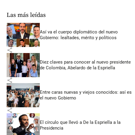
Las más leídas
Así va el cuerpo diplomático del nuevo
Gobierno: lealtades, mérito y políticos
share
Diez claves para conocer al nuevo presidente
de Colombia, Abelardo de la Espriella
share
Entre caras nuevas y viejos conocidos: así es
el nuevo Gobierno
share
El círculo que llevó a De la Espriella a la
Presidencia