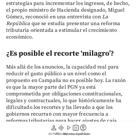
estrategias para incrementar los ingresos, de hecho,
el propio ministro de Hacienda designado, Miguel
Gómez, reconoció en una entrevista con
La
República
que se estudia presentar una reforma
tributaria orientada a estimular el crecimiento
económico.
¿Es posible el recorte ‘milagro’?
Más allá de los anuncios, la capacidad real para
reducir el gasto público a un nivel como el
propuesto en Campaña no es posible hoy. La razón
es que la mayor parte del PGN ya está
comprometida por obligaciones constitucionales,
legales y contractuales, lo que históricamente ha
dificultado los recortes y ha llevado a que los
gobiernos recurran con mayor frecuencia a
reformas tributarias para hacer ajustes de caja.
person
graphic_eq
play_arrow
photo_camera
account_circle
Mi Perfil
Pódcast
Reportajes gráficos
Videos
Suscríbete
Julio Romero, economista jefe de