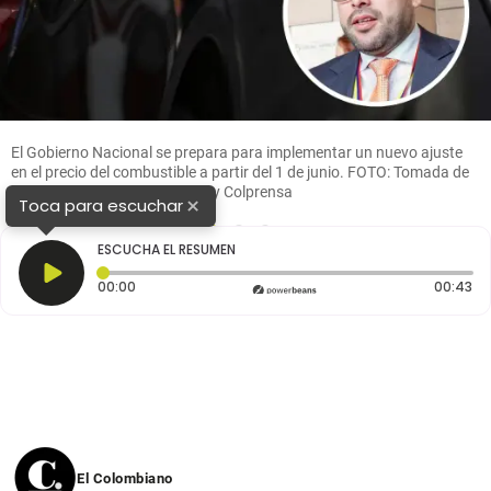
El Gobierno Nacional se prepara para implementar un nuevo ajuste
en el precio del combustible a partir del 1 de junio. FOTO: Tomada de
redes sociales @PalmaEdwin y Colprensa
×
Toca para escuchar
1
2
3
ESCUCHA EL RESUMEN
Tiempo transcurrido: 0 segundos
Du
00:00
00:43
El Colombiano