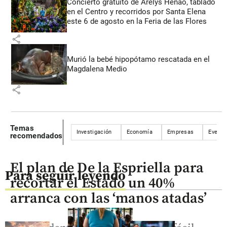
Concierto gratuito de Arelys Henao, tablado
en el Centro y recorridos por Santa Elena
este 6 de agosto en la Feria de las Flores
share
Murió la bebé hipopótamo rescatada en el
Magdalena Medio
share
Temas
Investigación
Economía
Empresas
Evento
recomendados
El plan de De la Espriella para
Para seguir leyendo
recortar el Estado un 40%
arranca con las ‘manos atadas’