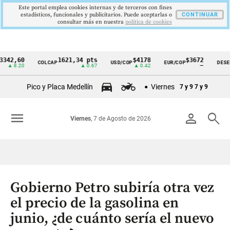
Este portal emplea cookies internas y de terceros con fines
estadísticos, funcionales y publicitarios. Puede aceptarlas o
CONTINUAR
consultar más en nuestra
politica de cookies
60
1621,34 pts
$4178
$3672
COLCAP
USD/COP
EUR/COP
DESEMPLEO
Cintillo
.20
▲ 0.67
▲ 0.42
—
de
Pico y Placa Medellín
Viernes
7 y 9
7 y 9
indicadores
económicos
menu
person
search
Viernes
, 7 de Agosto de 2026
Colombia
Gobierno Petro subiría otra vez
el precio de la gasolina en
junio, ¿de cuánto sería el nuevo