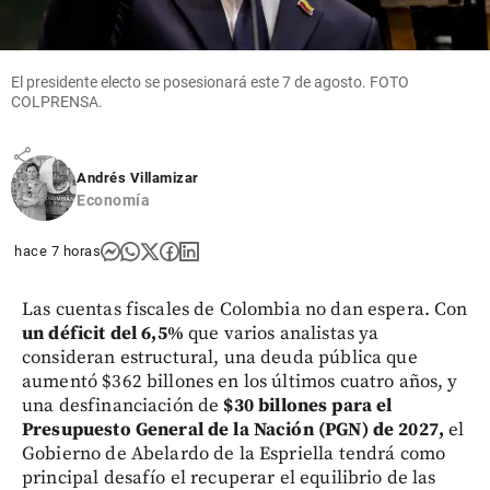
La batalla
por el
espíritu
El presidente electo se posesionará este 7 de agosto. FOTO
de la
COLPRENSA.
derecha
share
Andrés Villamizar
Economía
hace 7 horas
Las cuentas fiscales de Colombia no dan espera. Con
un déficit del 6,5%
que varios analistas ya
consideran estructural, una deuda pública que
aumentó $362 billones en los últimos cuatro años, y
una desfinanciación de
$30 billones para el
Presupuesto General de la Nación (PGN) de 2027,
el
Gobierno de Abelardo de la Espriella tendrá como
principal desafío el recuperar el equilibrio de las