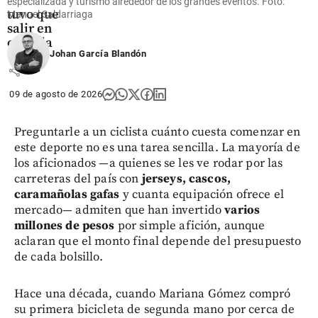
Barrera
especializada y turismo alrededor de los grandes eventos. Foto:
tuvo que
Manuel Saldarriaga
salir en
camilla
Johan García Blandón
share
09 de agosto de 2026
Preguntarle a un ciclista cuánto cuesta comenzar en
este deporte no es una tarea sencilla. La mayoría de
los aficionados —a quienes se les ve rodar por las
carreteras del país con
jerseys, cascos,
caramañolas gafas
y cuanta equipación ofrece el
mercado— admiten que han invertido
varios
millones de pesos
por simple afición, aunque
aclaran que el monto final depende del presupuesto
de cada bolsillo.
Hace una década, cuando Mariana Gómez compró
su primera bicicleta de segunda mano por cerca de