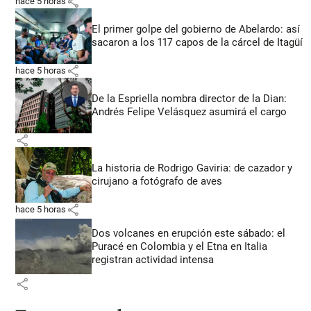
share
hace 5 horas
El primer golpe del gobierno de Abelardo: así
sacaron a los 117 capos de la cárcel de Itagüí
share
hace 5 horas
De la Espriella nombra director de la Dian:
Andrés Felipe Velásquez asumirá el cargo
share
La historia de Rodrigo Gaviria: de cazador y
cirujano a fotógrafo de aves
share
hace 5 horas
Dos volcanes en erupción este sábado: el
Puracé en Colombia y el Etna en Italia
registran actividad intensa
share