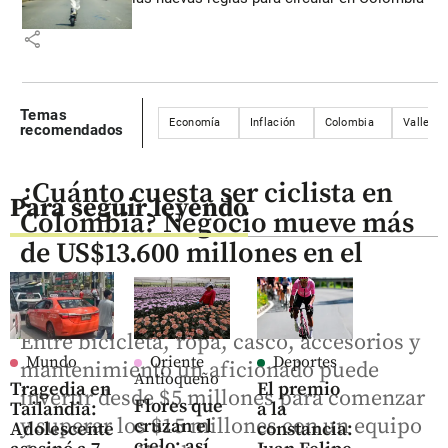
share
Temas
Economía
Inflación
Colombia
Valle de
recomendados
¿Cuánto cuesta ser ciclista en
Para seguir leyendo
Colombia? Negocio mueve más
de US$13.600 millones en el
mundo
Entre bicicleta, ropa, casco, accesorios y
Mundo
Oriente
Deportes
mantenimiento un aficionado puede
Antioqueño
Tragedia en
El premio
invertir desde $5 millones para comenzar
Flores que
Tailandia:
a la
y superar los $15 millones con un equipo
cruzan el
Adolescente
constancia:
cielo: así