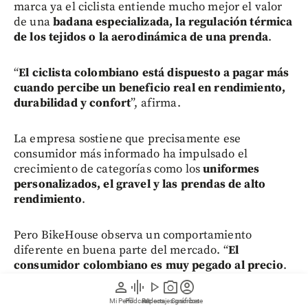
marca ya el ciclista entiende mucho mejor el valor
de una
badana especializada, la regulación térmica
de los tejidos o la aerodinámica de una prenda
.
“
El ciclista colombiano está dispuesto a pagar más
cuando percibe un beneficio real en rendimiento,
durabilidad y confort
”, afirma.
La empresa sostiene que precisamente ese
consumidor más informado ha impulsado el
crecimiento de categorías como los
uniformes
personalizados, el gravel y las prendas de alto
rendimiento
.
Pero BikeHouse observa un comportamiento
diferente en buena parte del mercado. “
El
consumidor colombiano es muy pegado al precio
.
Los productos de alta gama siguen siendo
person
graphic_eq
play_arrow
photo_camera
account_circle
aspiracionales porque los niveles de ingreso no
Mi Perfil
Pódcast
Reportajes gráficos
Videos
Suscríbete