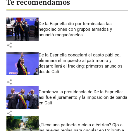
Te recomendamos
De la Espriella dio por terminadas las
negociaciones con grupos armados y
anunció megacárceles
share
De la Espriella congelará el gasto público,
eliminará el impuesto al patrimonio y
desarrollará el fracking: primeros anuncios
desde Cali
share
Comienza la presidencia de De la Espriella:
así fue el juramento y la imposición de banda
en Cali
share
¿Tiene una patineta o cicla eléctrica? Ojo a
las nuevas reglas para circular en Colombia