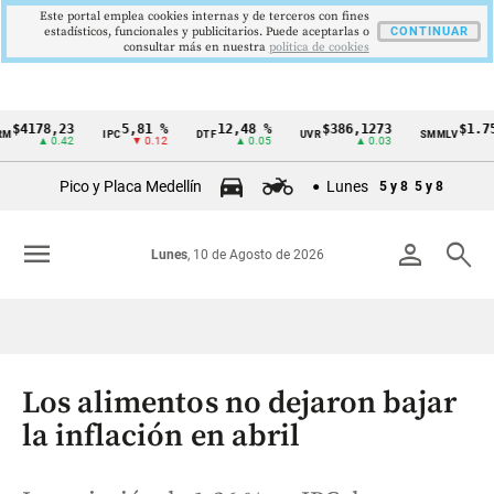
Este portal emplea cookies internas y de terceros con fines
estadísticos, funcionales y publicitarios. Puede aceptarlas o
CONTINUAR
consultar más en nuestra
politica de cookies
178,23
5,81 %
12,48 %
$386,1273
$1.750.90
IPC
DTF
UVR
SMMLV
Cintillo
▲ 0.42
▼ 0.12
▲ 0.05
▲ 0.03
de
Pico y Placa Medellín
Lunes
5 y 8
5 y 8
indicadores
económicos
menu
person
search
Lunes
, 10 de Agosto de 2026
Colombia
Los alimentos no dejaron bajar
la inflación en abril