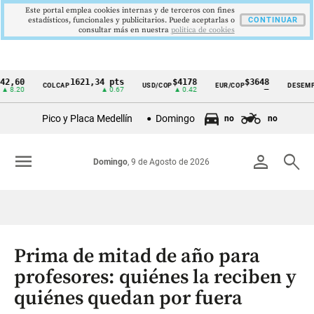
Este portal emplea cookies internas y de terceros con fines
estadísticos, funcionales y publicitarios. Puede aceptarlas o
CONTINUAR
consultar más en nuestra
politica de cookies
0
1621,34 pts
$4178
$3648
9
COLCAP
USD/COP
EUR/COP
DESEMPLEO
Cintillo
0
▲ 0.67
▲ 0.42
—
▼ 
de
Pico y Placa Medellín
Domingo
no
no
indicadores
económicos
menu
person
search
Domingo
, 9 de Agosto de 2026
Colombia
Prima de mitad de año para
profesores: quiénes la reciben y
quiénes quedan por fuera