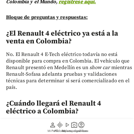
Colombia y el Mundo,
regístrese aquí.
Bloque de preguntas y respuestas:
¿El Renault 4 eléctrico ya está a la
venta en Colombia?
No. El Renault 4 E-Tech eléctrico todavía no está
disponible para compra en Colombia. El vehículo que
Renault presentó en Medellín es un
show car
mientras
Renault-Sofasa adelanta pruebas y validaciones
técnicas para determinar si será comercializado en el
país.
¿Cuándo llegará el Renault 4
eléctrico a Colombia?
person
graphic_eq
play_arrow
photo_camera
account_circle
Por ahora, Renault no ha anunciado una fecha de
lanzamiento comercial para el Renault 4 E-Tech en
Mi Perfil
Pódcast
Reportajes gráficos
Videos
Suscríbete