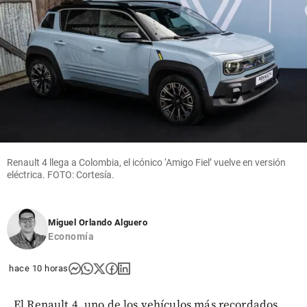
en el
Maradona?
Oriente
antioqueño
share
share
Cita
Textual
Renault 4 llega a Colombia, el icónico ‘Amigo Fiel’ vuelve en versión
share
eléctrica. FOTO: Cortesía.
Miguel Orlando Alguero
Economía
hace 10 horas
El Renault 4, uno de los vehículos más recordados