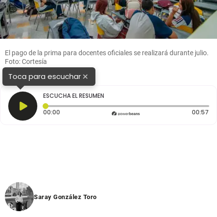
El pago de la prima para docentes oficiales se realizará durante julio.
Foto: Cortesía
×
Toca para escuchar
ESCUCHA EL RESUMEN
Tiempo transcurrido: 0 segundos
Du
00:00
00:57
Saray González Toro