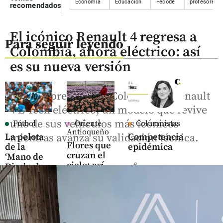
Economía
Educación
Fecode
profesores
recomendados
El icónico Renault 4 regresa a
Para seguir leyendo
Colombia, ahora eléctrico: así
es su nueva versión
Renault presentó en Colombia el Renault
4 E-Tech eléctrico, un modelo que revive
uno de sus vehículos más icónicos
Fútbol
Oriente
Columnistas
Antioqueño
mientras avanza su validación técnica.
La pelota
Competencia
Flores que
de la
epidémica
cruzan el
‘Mano de
cielo: así
share
Dios’ sale a
es el
subasta:
negocio
¿cuánto
que mueve
vale el
US$ 380
histórico
millones
balón de