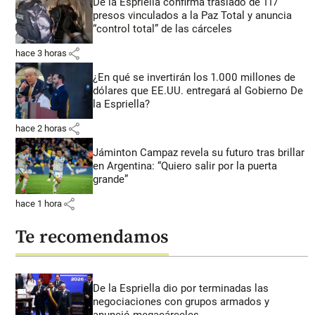
De la Espriella confirma traslado de 117
presos vinculados a la Paz Total y anuncia
“control total” de las cárceles
share
hace 3 horas
¿En qué se invertirán los 1.000 millones de
dólares que EE.UU. entregará al Gobierno De
la Espriella?
share
hace 2 horas
Jáminton Campaz revela su futuro tras brillar
en Argentina: “Quiero salir por la puerta
grande”
share
hace 1 hora
Te recomendamos
De la Espriella dio por terminadas las
negociaciones con grupos armados y
anunció megacárceles