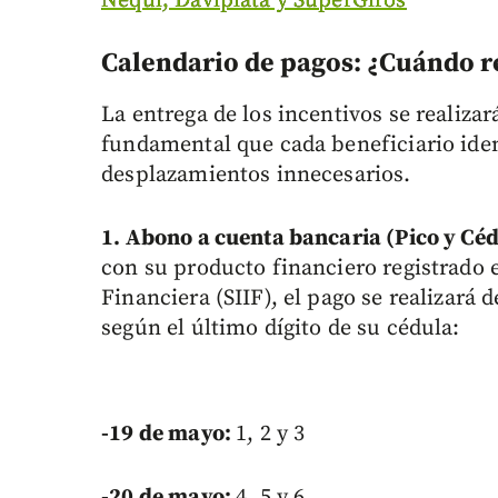
Nequi, Daviplata y SuperGiros
Calendario de pagos: ¿Cuándo r
La entrega de los incentivos se realiza
fundamental que cada beneficiario iden
desplazamientos innecesarios.
1. Abono a cuenta bancaria (Pico y Cé
con su producto financiero registrado 
Financiera (SIIF), el pago se realizará
según el último dígito de su cédula:
-19 de mayo:
1, 2 y 3
-20 de mayo:
4, 5 y 6