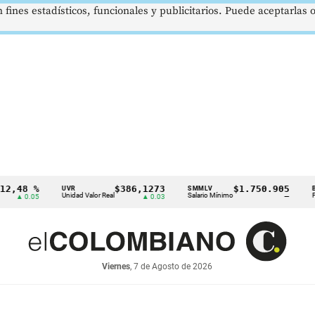
 fines estadísticos, funcionales y publicitarios. Puede aceptarlas
 %
$386,1273
$1.750.905
U
UVR
SMMLV
BRENT
Unidad Valor Real
Salario Mínimo
Petróleo
05
▲ 0.03
—
Viernes
, 7 de Agosto de 2026