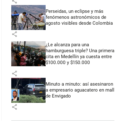
share
Perseidas, un eclipse y más
fenómenos astronómicos de
agosto visibles desde Colombia
share
¿Le alcanza para una
hamburguesa triple? Una primera
cita en Medellín ya cuesta entre
$100.000 y $150.000
share
Minuto a minuto: así asesinaron
a empresario aguacatero en mall
de Envigado
share