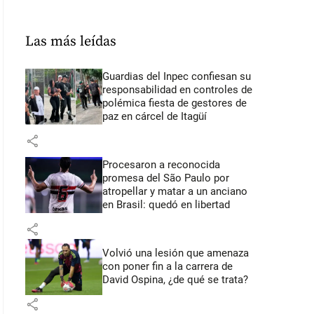
Las más leídas
Guardias del Inpec confiesan su
responsabilidad en controles de
polémica fiesta de gestores de
paz en cárcel de Itagüí
share
Procesaron a reconocida
promesa del São Paulo por
atropellar y matar a un anciano
en Brasil: quedó en libertad
share
Volvió una lesión que amenaza
con poner fin a la carrera de
David Ospina, ¿de qué se trata?
share