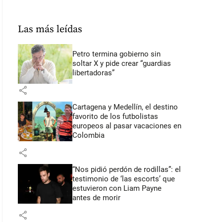
Las más leídas
Petro termina gobierno sin
soltar X y pide crear “guardias
libertadoras”
share
Cartagena y Medellín, el destino
favorito de los futbolistas
europeos al pasar vacaciones en
Colombia
share
“Nos pidió perdón de rodillas”: el
testimonio de ‘las escorts’ que
estuvieron con Liam Payne
antes de morir
share