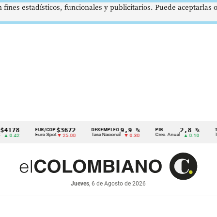
 fines estadísticos, funcionales y publicitarios. Puede aceptarlas
$3672
9,9 %
2,8 %
EUR/COP
DESEMPLEO
PIB
TRM
Euro Spot
Tasa Nacional
Crec. Anual
Tasa Rep.
▼ 25.00
▼ 0.30
▲ 0.10
Jueves
, 6 de Agosto de 2026