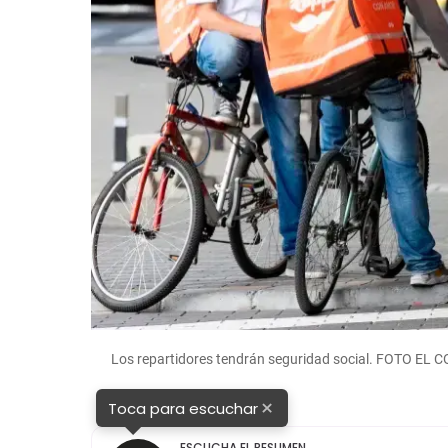
Los repartidores tendrán seguridad social. FOTO E
×
Toca para escuchar
ESCUCHA EL RESUMEN