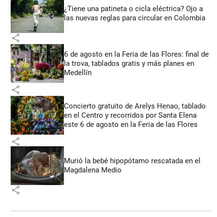
¿Tiene una patineta o cicla eléctrica? Ojo a
las nuevas reglas para circular en Colombia
share
6 de agosto en la Feria de las Flores: final de
la trova, tablados gratis y más planes en
Medellín
share
Concierto gratuito de Arelys Henao, tablado
en el Centro y recorridos por Santa Elena
este 6 de agosto en la Feria de las Flores
share
Murió la bebé hipopótamo rescatada en el
Magdalena Medio
share