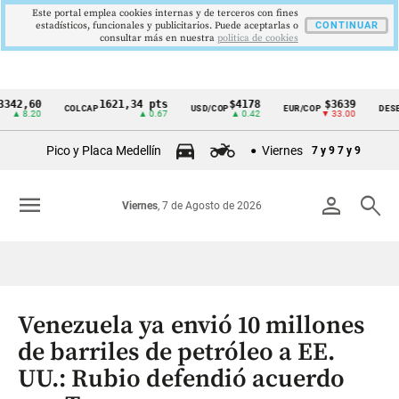
Este portal emplea cookies internas y de terceros con fines
estadísticos, funcionales y publicitarios. Puede aceptarlas o
CONTINUAR
consultar más en nuestra
politica de cookies
60
1621,34 pts
$4178
$3639
COLCAP
USD/COP
EUR/COP
DESEMPLE
Cintillo
.20
▲ 0.67
▲ 0.42
▼ 33.00
de
Pico y Placa Medellín
Viernes
7 y 9
7 y 9
indicadores
económicos
menu
person
search
Viernes
, 7 de Agosto de 2026
Colombia
Venezuela ya envió 10 millones
de barriles de petróleo a EE.
UU.: Rubio defendió acuerdo