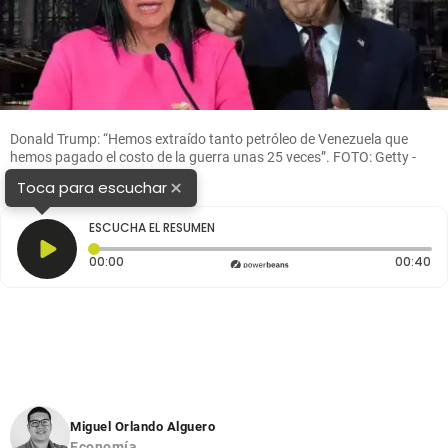
Donald Trump: “Hemos extraído tanto petróleo de Venezuela que
hemos pagado el costo de la guerra unas 25 veces”. FOTO: Getty -
AFP.
×
Toca para escuchar
ESCUCHA EL RESUMEN
Tiempo transcurrido: 0 segundos
Du
00:00
00:40
Miguel Orlando Alguero
Economía