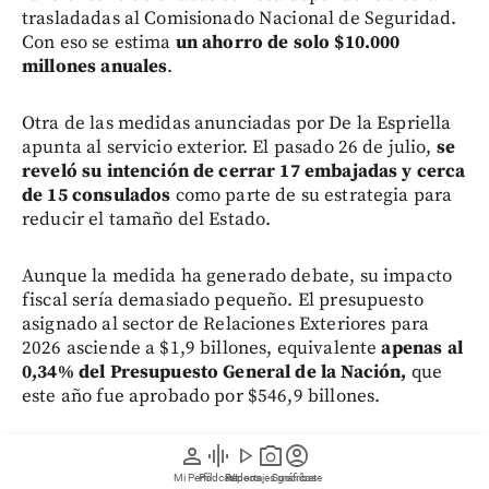
trasladadas al Comisionado Nacional de Seguridad.
Con eso se estima
un ahorro de solo $10.000
millones anuales
.
Otra de las medidas anunciadas por De la Espriella
apunta al servicio exterior. El pasado 26 de julio,
se
reveló su intención de cerrar 17 embajadas y cerca
de 15 consulados
como parte de su estrategia para
reducir el tamaño del Estado.
Aunque la medida ha generado debate, su impacto
fiscal sería demasiado pequeño. El presupuesto
asignado al sector de Relaciones Exteriores para
2026 asciende a $1,9 billones, equivalente
apenas al
0,34% del Presupuesto General de la Nación,
que
este año fue aprobado por $546,9 billones.
person
graphic_eq
play_arrow
photo_camera
account_circle
Le puede gustar:
Los 7 dolores de cabeza
económicos que Petro le deja a De la Espriella
Mi Perfil
Pódcast
Reportajes gráficos
Videos
Suscríbete