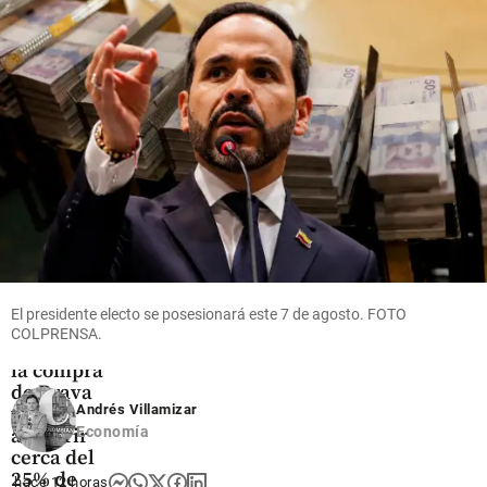
las
share
River
opciones
Plate para
para
salir de la
enfrentar
mala
el
racha
impacto
share
share
Economía
El presidente electo se posesionará este 7 de agosto. FOTO
Ecopetrol
COLPRENSA.
avanza en
la compra
de Brava
Andrés Villamizar
tras
Economía
adquirir
cerca del
25% de
hace 12 horas