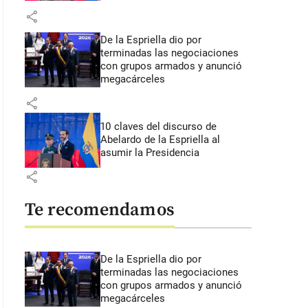
share
De la Espriella dio por
terminadas las negociaciones
con grupos armados y anunció
megacárceles
share
10 claves del discurso de
Abelardo de la Espriella al
asumir la Presidencia
share
Te recomendamos
De la Espriella dio por
terminadas las negociaciones
con grupos armados y anunció
megacárceles