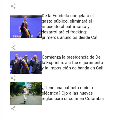
share
De la Espriella congelará el
gasto público, eliminará el
impuesto al patrimonio y
desarrollará el fracking:
primeros anuncios desde Cali
share
Comienza la presidencia de De
la Espriella: así fue el juramento
y la imposición de banda en Cali
share
¿Tiene una patineta o cicla
eléctrica? Ojo a las nuevas
reglas para circular en Colombia
share