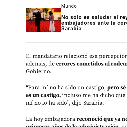
Mundo
No solo es saludar al re
embajadores ante la cor
Sarabia
El mandatario relacionó esa percepció
además, de
errores cometidos al rode
Gobierno.
“Para mí no ha sido un castigo,
pero sé
es un castigo,
incluso me ha dicho que 
mí no lo ha sido”, dijo Sarabia.
La hoy embajadora
reconoció que ya no
primeros años de la administración,
cu