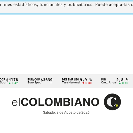
 fines estadísticos, funcionales y publicitarios. Puede aceptarlas
178
$3639
9,9 %
2,8 %
EUR/COP
DESEMPLEO
PIB
TRM
Euro Spot
Tasa Nacional
Crec. Anual
Tasa
 0.42
—
▼ 0.30
▲ 0.10
Sábado
, 8 de Agosto de 2026