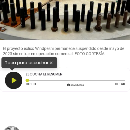
El proyecto eólico Windpeshi permanece suspendido desde mayo de
2023 sin entrar en operación comercial. FOTO CORTESÍA
CONTRALORÍA
×
Toca para escuchar
1
2
ESCUCHA EL RESUMEN
Tiempo transcurrido: 0 segundos
Du
00:00
00:48