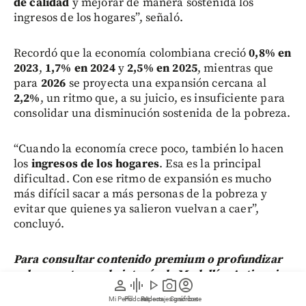
de calidad
y mejorar de manera sostenida los
ingresos de los hogares”, señaló.
Recordó que la economía colombiana creció
0,8% en
2023
,
1,7% en 2024
y
2,5% en 2025
, mientras que
para
2026
se proyecta una expansión cercana al
2,2%
, un ritmo que, a su juicio, es insuficiente para
consolidar una disminución sostenida de la pobreza.
“Cuando la economía crece poco, también lo hacen
los
ingresos de los hogares
. Esa es la principal
dificultad. Con ese ritmo de expansión es mucho
más difícil sacar a más personas de la pobreza y
evitar que quienes ya salieron vuelvan a caer”,
concluyó.
Para consultar contenido premium o profundizar
sobre sus temas de interés de Medellín, Antioquia,
person
graphic_eq
play_arrow
photo_camera
account_circle
Colombia y el Mundo,
regístrese aquí.
Mi Perfil
Pódcast
Reportajes gráficos
Videos
Suscríbete