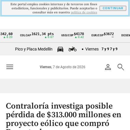
Este portal emplea cookies internas y de terceros con fines
estadísticos, funcionales y publicitarios. Puede aceptarlas o
CONTINUAR
consultar más en nuestra
politica de cookies
60
1621,34 pts
$4178
$3672
COLCAP
USD/COP
EUR/COP
DESEMPLEO
Cintillo
20
▲ 0.67
▲ 0.42
—
de
Pico y Placa Medellín
Viernes
7 y 9
7 y 9
indicadores
económicos
menu
person
search
Viernes
, 7 de Agosto de 2026
Colombia
Contraloría investiga posible
pérdida de $313.000 millones en
proyecto eólico que compró