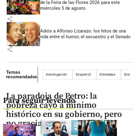
de la Feria de las Flores 2026 para este
miércoles 5 de agosto
share
Adiós a Alfonso Lizarazo: los hitos de una
vida entre el humor, el secuestro y el Senado
share
Temas
Investigación
Ecopetrol
Entidades
Enel
recomendados
La paradoja de Petro: la
Para seguir leyendo
pobreza cayó a mínimo
histórico en su gobierno, pero
no gracias a sus subsidios