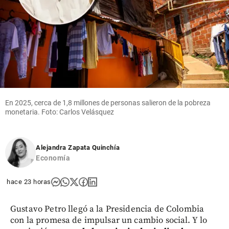
intenta
superar
su crisis
con
disculpas
y dio su
“pleno
apoyo” a
Infantino
En 2025, cerca de 1,8 millones de personas salieron de la pobreza
share
monetaria. Foto: Carlos Velásquez
Alejandra Zapata Quinchía
Economía
hace 23 horas
Gustavo Petro llegó a la Presidencia de Colombia
con la promesa de impulsar un cambio social. Y lo