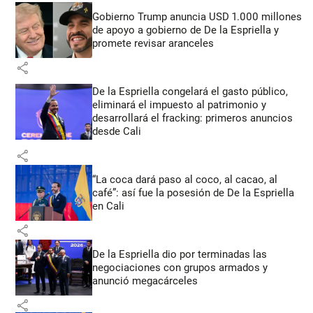
Gobierno Trump anuncia USD 1.000 millones
de apoyo a gobierno de De la Espriella y
promete revisar aranceles
share
De la Espriella congelará el gasto público,
eliminará el impuesto al patrimonio y
desarrollará el fracking: primeros anuncios
desde Cali
share
“La coca dará paso al coco, al cacao, al
café”: así fue la posesión de De la Espriella
en Cali
share
De la Espriella dio por terminadas las
negociaciones con grupos armados y
anunció megacárceles
share