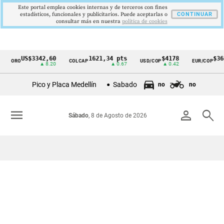
Este portal emplea cookies internas y de terceros con fines
estadísticos, funcionales y publicitarios. Puede aceptarlas o
CONTINUAR
consultar más en nuestra
politica de cookies
US$3342,60
1621,34 pts
$4178
$3639
ORO
COLCAP
USD/COP
EUR/COP
Cintillo
▲ 8.20
▲ 0.67
▲ 0.42
—
de
Pico y Placa Medellín
Sabado
no
no
indicadores
económicos
menu
person
search
Sábado
, 8 de Agosto de 2026
Colombia