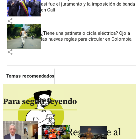
así fue el juramento y la imposición de banda
en Cali
share
¿Tiene una patineta o cicla eléctrica? Ojo a
las nuevas reglas para circular en Colombia
share
Temas recomendados
Para seguir leyendo
Regístrate al