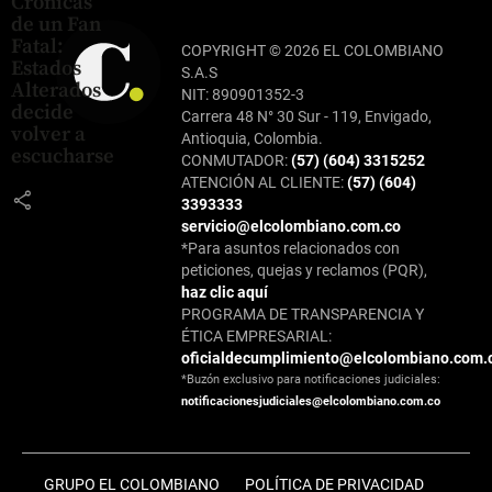
Crónicas
de un Fan
Fatal:
COPYRIGHT © 2026 EL COLOMBIANO
Estados
S.A.S
Alterados
NIT: 890901352-3
decide
Carrera 48 N° 30 Sur - 119, Envigado,
volver a
Antioquia, Colombia.
escucharse
CONMUTADOR:
(57) (604) 3315252
ATENCIÓN AL CLIENTE:
(57) (604)
share
3393333
servicio@elcolombiano.com.co
*Para asuntos relacionados con
peticiones, quejas y reclamos (PQR),
haz clic aquí
PROGRAMA DE TRANSPARENCIA Y
ÉTICA EMPRESARIAL:
oficialdecumplimiento@elcolombiano.com.
*Buzón exclusivo para notificaciones judiciales:
notificacionesjudiciales@elcolombiano.com.co
GRUPO EL COLOMBIANO
POLÍTICA DE PRIVACIDAD