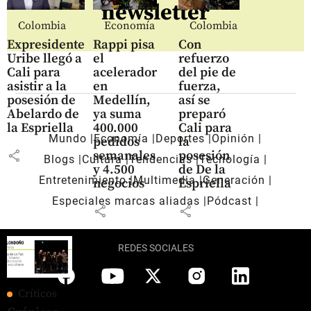
newsletter
Colombia
Economía
Colombia
Expresidente
Rappi pisa
Con
Uribe llegó a
el
refuerzo
Cali para
acelerador
del pie de
asistir a la
en
fuerza,
posesión de
Medellín,
así se
Abelardo de
ya suma
preparó
la Espriella
400.000
Cali para
Mundo
Economía
Deportes
Opinión
pedidos
la
share
semanales
posesión
Blogs
Cultura
Tendencias
Tecnología
y 4.500
de De la
Entretenimiento
Multimedia
Generación
negocios
Espriella
Especiales marcas aliadas
Pódcast
share
share
REDES SOCIALES
Críticos