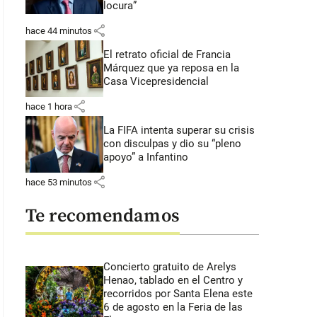
locura”
share
hace 44 minutos
El retrato oficial de Francia
Márquez que ya reposa en la
Casa Vicepresidencial
share
hace 1 hora
La FIFA intenta superar su crisis
con disculpas y dio su “pleno
apoyo” a Infantino
share
hace 53 minutos
Te recomendamos
Concierto gratuito de Arelys
Henao, tablado en el Centro y
recorridos por Santa Elena este
6 de agosto en la Feria de las