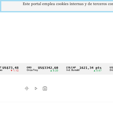
Este portal emplea cookies internas y de terceros con
$73,48
US$3342,60
1621,34 pts
ORO
COLCAP
USD/COP
Cintillo
Onza Troy
Índ. Bursátil
Dólar Spot
▼ 1.12
▲ 8.20
▲ 0.67
de
indicadores
graphic_eq
play_arrow
photo_camera
económicos
Colombia