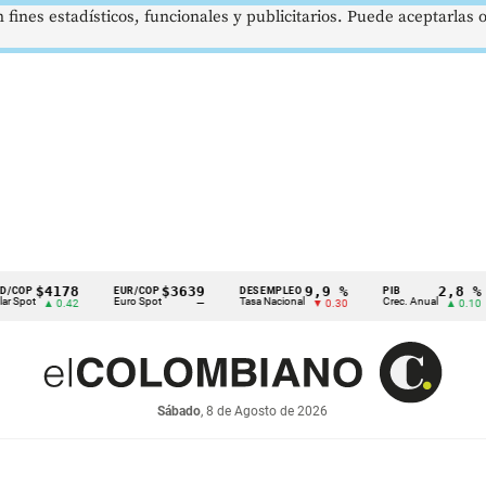
 fines estadísticos, funcionales y publicitarios. Puede aceptarlas
$4178
$3639
9,9 %
2,8 %
EUR/COP
DESEMPLEO
PIB
Euro Spot
Tasa Nacional
Crec. Anual
T
▲ 0.42
—
▼ 0.30
▲ 0.10
Sábado
, 8 de Agosto de 2026