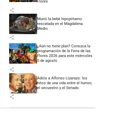
Flores
share
Murió la bebé hipopótamo
rescatada en el Magdalena
Medio
share
¿Aún no tiene plan? Conozca la
programación de la Feria de las
Flores 2026 para este miércoles
5 de agosto
share
Adiós a Alfonso Lizarazo: los
hitos de una vida entre el humor,
el secuestro y el Senado
share