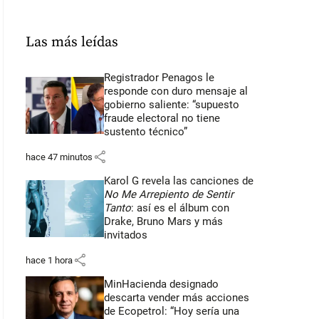
Las más leídas
Registrador Penagos le
responde con duro mensaje al
gobierno saliente: “supuesto
fraude electoral no tiene
sustento técnico”
share
hace 47 minutos
Karol G revela las canciones de
No Me Arrepiento de Sentir
Tanto
: así es el álbum con
Drake, Bruno Mars y más
invitados
share
hace 1 hora
MinHacienda designado
descarta vender más acciones
de Ecopetrol: “Hoy sería una