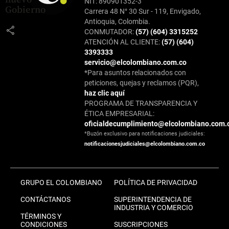
NIT: 890901352-3
Gobierno
Carrera 48 N° 30 Sur - 119, Envigado,
Antioquia, Colombia.
share
CONMUTADOR:
(57) (604) 3315252
ATENCIÓN AL CLIENTE:
(57) (604)
3393333
servicio@elcolombiano.com.co
*Para asuntos relacionados con
peticiones, quejas y reclamos (PQR),
haz clic aquí
PROGRAMA DE TRANSPARENCIA Y
ÉTICA EMPRESARIAL:
oficialdecumplimiento@elcolombiano.com.
*Buzón exclusivo para notificaciones judiciales:
notificacionesjudiciales@elcolombiano.com.co
GRUPO EL COLOMBIANO
POLÍTICA DE PRIVACIDAD
CONTÁCTANOS
SUPERINTENDENCIA DE
INDUSTRIA Y COMERCIO
TÉRMINOS Y
CONDICIONES
SUSCRIPCIONES