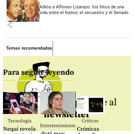
Adiós a Alfonso Lizarazo: los hitos de una
vida entre el humor, el secuestro y el Senado
share
Temas recomendados
Para seguir leyendo
Regístrate al
newsletter
Tecnología
Críticos
Entretenimiento
Nequi revela
Crónicas
¡Está muy