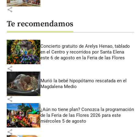
share
Te recomendamos
Concierto gratuito de Arelys Henao, tablado
en el Centro y recorridos por Santa Elena
este 6 de agosto en la Feria de las Flores
share
Murió la bebé hipopótamo rescatada en el
Magdalena Medio
share
¿Aún no tiene plan? Conozca la programación
de la Feria de las Flores 2026 para este
miércoles 5 de agosto
share