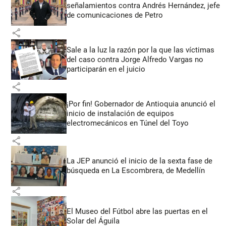
señalamientos contra Andrés Hernández, jefe
de comunicaciones de Petro
share
Sale a la luz la razón por la que las víctimas
del caso contra Jorge Alfredo Vargas no
participarán en el juicio
share
¡Por fin! Gobernador de Antioquia anunció el
inicio de instalación de equipos
electromecánicos en Túnel del Toyo
share
La JEP anunció el inicio de la sexta fase de
búsqueda en La Escombrera, de Medellín
share
El Museo del Fútbol abre las puertas en el
Solar del Águila