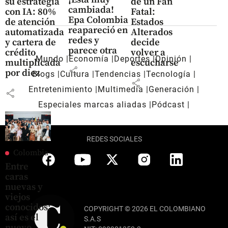
su estrategia
de un Fan
cambiada!
con IA: 80%
Fatal:
Epa Colombia
de atención
Estados
reapareció en
automatizada
Alterados
redes y
y cartera de
decide
parece otra
crédito
volver a
Mundo
Economía
Deportes
Opinión
multiplicada
escucharse
share
por diez
Blogs
Cultura
Tendencias
Tecnología
share
Entretenimiento
Multimedia
Generación
share
Especiales marcas aliadas
Pódcast
REDES SOCIALES
Colombia
Entre
caras
nuevas y
viejos
conocidos:
COPYRIGHT © 2026 EL COLOMBIANO
así es el
S.A.S
nuevo