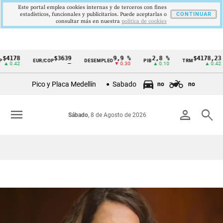
Este portal emplea cookies internas y de terceros con fines
estadísticos, funcionales y publicitarios. Puede aceptarlas o
CONTINUAR
consultar más en nuestra
politica de cookies
4178
$3639
9,9 %
2,8 %
$4178,23
EUR/COP
DESEMPLEO
PIB
TRM
Cintillo
▲ 0.42
—
▼ 0.30
▲ 0.10
▲ 0.42
de
Pico y Placa Medellín
Sabado
no
no
indicadores
económicos
menu
person
search
Sábado
, 8 de Agosto de 2026
Colombia