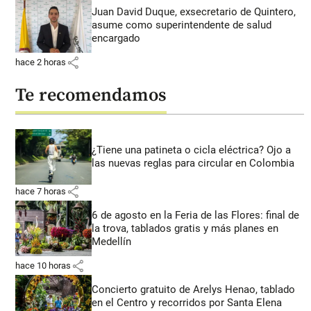
Juan David Duque, exsecretario de Quintero,
asume como superintendente de salud
encargado
share
hace 2 horas
Te recomendamos
¿Tiene una patineta o cicla eléctrica? Ojo a
las nuevas reglas para circular en Colombia
share
hace 7 horas
6 de agosto en la Feria de las Flores: final de
la trova, tablados gratis y más planes en
Medellín
share
hace 10 horas
Concierto gratuito de Arelys Henao, tablado
en el Centro y recorridos por Santa Elena