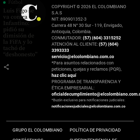
Fútbol
COPYRIGHT © 2026 EL COLOMBIANO
Luis Figo se
S.A.S
va contra
NIT: 890901352-3
Infantino:
Carrera 48 N° 30 Sur - 119, Envigado,
pidió su
Antioquia, Colombia.
dimisión de
CONMUTADOR:
(57) (604) 3315252
la FiFA y lo
ATENCIÓN AL CLIENTE:
(57) (604)
tachó de
3393333
“deshonesto”
servicio@elcolombiano.com.co
*Para asuntos relacionados con
share
peticiones, quejas y reclamos (PQR),
haz clic aquí
PROGRAMA DE TRANSPARENCIA Y
ÉTICA EMPRESARIAL:
oficialdecumplimiento@elcolombiano.com.
*Buzón exclusivo para notificaciones judiciales:
notificacionesjudiciales@elcolombiano.com.co
GRUPO EL COLOMBIANO
POLÍTICA DE PRIVACIDAD