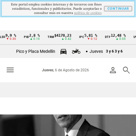
Este portal emplea cookies internas y de terceros con fines
estadísticos, funcionales y publicitarios. Puede aceptarlas o
CONTINUAR
consultar más en nuestra
politica de cookies
9,9 %
2,8 %
$4178,23
5,81 %
12,48 %
O
PIB
TRM
IPC
DTF
UVR
Cintillo
▼ 0.30
▲ 0.10
▲ 0.42
▼ 0.12
▲ 0.05
de
Pico y Placa Medellín
Jueves
3 y 6
3 y 6
indicadores
económicos
menu
person
search
Jueves
, 6 de Agosto de 2026
Colombia