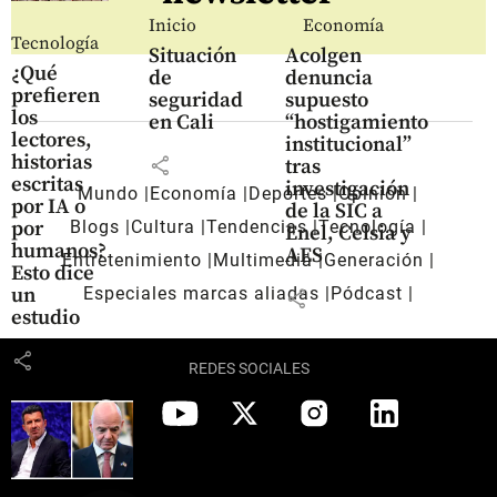
Inicio
Economía
Tecnología
Situación
Acolgen
¿Qué
de
denuncia
prefieren
seguridad
supuesto
los
en Cali
“hostigamiento
lectores,
institucional”
historias
share
tras
escritas
investigación
Mundo
Economía
Deportes
Opinión
por IA o
de la SIC a
por
Blogs
Cultura
Tendencias
Tecnología
Enel, Celsia y
humanos?
AES
Entretenimiento
Multimedia
Generación
Esto dice
un
Especiales marcas aliadas
Pódcast
share
estudio
share
REDES SOCIALES