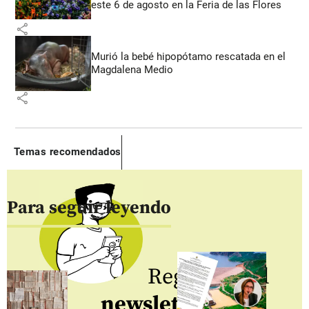
este 6 de agosto en la Feria de las Flores
share
Murió la bebé hipopótamo rescatada en el
Magdalena Medio
share
Temas recomendados
Para seguir leyendo
Regístrate al
newsletter