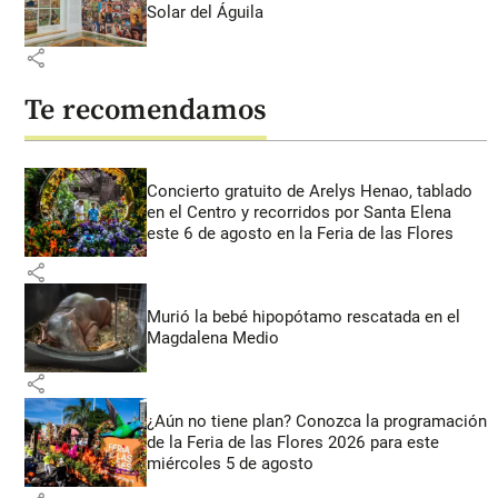
Solar del Águila
share
Te recomendamos
Concierto gratuito de Arelys Henao, tablado
en el Centro y recorridos por Santa Elena
este 6 de agosto en la Feria de las Flores
share
Murió la bebé hipopótamo rescatada en el
Magdalena Medio
share
¿Aún no tiene plan? Conozca la programación
de la Feria de las Flores 2026 para este
miércoles 5 de agosto