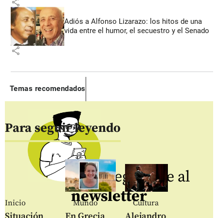
share
Adiós a Alfonso Lizarazo: los hitos de una
vida entre el humor, el secuestro y el Senado
share
Temas recomendados
Para seguir leyendo
Regístrate al
newsletter
Inicio
Mundo
Cultura
Situación
En Grecia
Alejandro