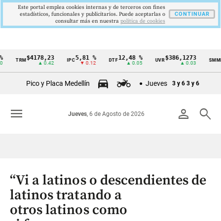
Este portal emplea cookies internas y de terceros con fines
estadísticos, funcionales y publicitarios. Puede aceptarlas o
CONTINUAR
consultar más en nuestra
politica de cookies
$4178,23
5,81 %
12,48 %
$386,1273
TRM
IPC
DTF
UVR
SMMLV
Cintillo
▲ 0.42
▼ 0.12
▲ 0.05
▲ 0.03
de
Pico y Placa Medellín
Jueves
3 y 6
3 y 6
indicadores
económicos
menu
person
search
Jueves
, 6 de Agosto de 2026
Colombia
“Vi a latinos o descendientes de
latinos tratando a
otros latinos como