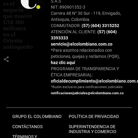
S.A.S
es el
NIT: 890901352-3
negocio
Carrera 48 N° 30 Sur - 119, Envigado,
que mueve
Antioquia, Colombia.
US$ 380
CONMUTADOR:
(57) (604) 3315252
millones
ATENCIÓN AL CLIENTE:
(57) (604)
en el
3393333
Oriente
servicio@elcolombiano.com.co
antioqueño
*Para asuntos relacionados con
peticiones, quejas y reclamos (PQR),
share
haz clic aquí
PROGRAMA DE TRANSPARENCIA Y
ÉTICA EMPRESARIAL:
oficialdecumplimiento@elcolombiano.com.
*Buzón exclusivo para notificaciones judiciales:
notificacionesjudiciales@elcolombiano.com.co
GRUPO EL COLOMBIANO
POLÍTICA DE PRIVACIDAD
CONTÁCTANOS
SUPERINTENDENCIA DE
INDUSTRIA Y COMERCIO
TÉRMINOS Y