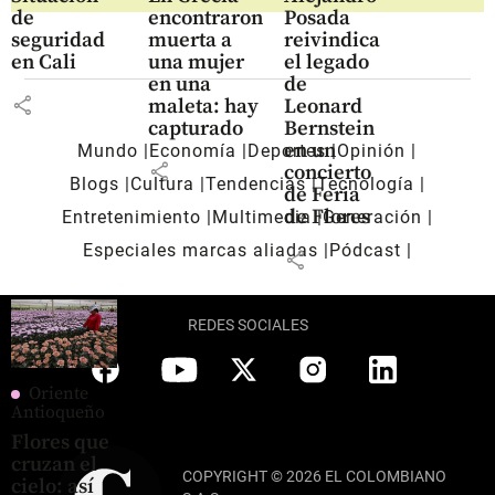
de
encontraron
Posada
seguridad
muerta a
reivindica
en Cali
una mujer
el legado
en una
de
share
maleta: hay
Leonard
capturado
Bernstein
en un
Mundo
Economía
Deportes
Opinión
share
concierto
Blogs
Cultura
Tendencias
Tecnología
de Feria
de Flores
Entretenimiento
Multimedia
Generación
Especiales marcas aliadas
Pódcast
share
REDES SOCIALES
Oriente
Antioqueño
Flores que
cruzan el
COPYRIGHT © 2026 EL COLOMBIANO
cielo: así