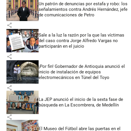
Un patrón de denuncias por estafa y robo: los
señalamientos contra Andrés Hernández, jefe
de comunicaciones de Petro
share
Sale a la luz la razón por la que las víctimas
del caso contra Jorge Alfredo Vargas no
participarán en el juicio
share
¡Por fin! Gobernador de Antioquia anunció el
inicio de instalación de equipos
electromecánicos en Túnel del Toyo
share
La JEP anunció el inicio de la sexta fase de
búsqueda en La Escombrera, de Medellín
share
El Museo del Fútbol abre las puertas en el