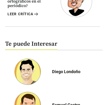
ortográficos en el
periódico?
arrow_right_alt
LEER CRÍTICA
Te puede Interesar
Diego Londoño
Samuel Castro