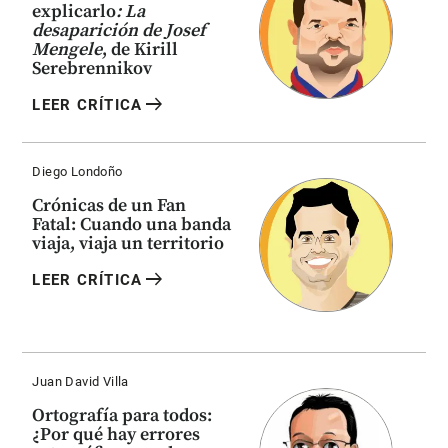
explicarlo
: La
desaparición de Josef
Mengele
, de Kirill
Serebrennikov
arrow_right_alt
LEER CRÍTICA
Diego Londoño
Crónicas de un Fan
Fatal: Cuando una banda
viaja, viaja un territorio
arrow_right_alt
LEER CRÍTICA
Juan David Villa
Ortografía para todos:
¿Por qué hay errores