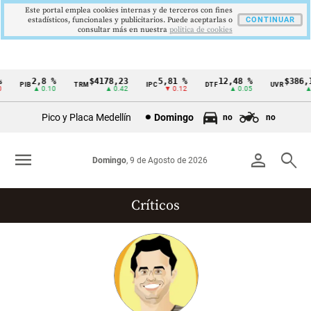
Este portal emplea cookies internas y de terceros con fines
estadísticos, funcionales y publicitarios. Puede aceptarlas o
CONTINUAR
consultar más en nuestra
politica de cookies
2,8 %
$4178,23
5,81 %
12,48 %
$386,12
PIB
TRM
IPC
DTF
UVR
Cintillo
▲ 0.10
▲ 0.42
▼ 0.12
▲ 0.05
▲ 0.
de
Pico y Placa Medellín
Domingo
no
no
indicadores
económicos
menu
person
search
Domingo
, 9 de Agosto de 2026
Colombia
Críticos