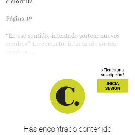
ciclorruta.
Página 19
“En ese sentido, intentado sortear nuevos
rumbos”. Lo correcto: intentando sortear
rumbos....
¿Tienes una
suscripción?
INICIA
SESIÓN
Has encontrado contenido