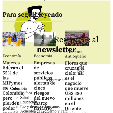
Para seguir leyendo
Regístrate al
newsletter
Oriente
Economía
Economía
Antioqueño
Mujeres
Empresas
Flores que
lideran el
de
cruzan el
55% de
servicios
cielo: así
las
públicos
es el
Regístrese aquí
MiPymes
alertan de
negocio
en
cinco
que mueve
Colombia
Colombia,
riesgos
US$ 380
Política
pero
del nuevo
Salud
millones
Educación
pierden
marco
en el
Paz y derechos humanos
poder
tarifario
Oriente
Acuerdos de Gobierno y Farc