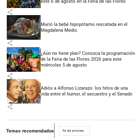
este 6 de agosto en la Feria de las Flores
share
Murió la bebé hipopótamo rescatada en el
Magdalena Medio
share
¿Aún no tiene plan? Conozca la programación
de la Feria de las Flores 2026 para este
miércoles 5 de agosto
share
Adiós a Alfonso Lizarazo: los hitos de una
vida entre el humor, el secuestro y el Senado
share
Temas recomendados
Fe de errores