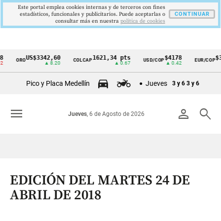
Este portal emplea cookies internas y de terceros con fines
estadísticos, funcionales y publicitarios. Puede aceptarlas o
CONTINUAR
consultar más en nuestra
politica de cookies
US$3342,60
1621,34 pts
$4178
$36
ORO
COLCAP
USD/COP
EUR/COP
Cintillo
▲ 8.20
▲ 0.67
▲ 0.42
de
Pico y Placa Medellín
Jueves
3 y 6
3 y 6
indicadores
económicos
menu
person
search
Jueves
, 6 de Agosto de 2026
Colombia
EDICIÓN DEL MARTES 24 DE
ABRIL DE 2018