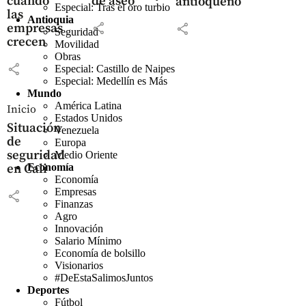
cuando
de aseo
antioqueño
Especial: Tras el oro turbio
las
Antioquia
share
share
empresas
Seguridad
crecen
Movilidad
Obras
share
Especial: Castillo de Naipes
Especial: Medellín es Más
Mundo
América Latina
Inicio
Estados Unidos
Situación
Venezuela
de
Europa
seguridad
Medio Oriente
en Cali
Economía
Economía
Empresas
share
Finanzas
Agro
Innovación
Salario Mínimo
Economía de bolsillo
Visionarios
#DeEstaSalimosJuntos
Deportes
Fútbol