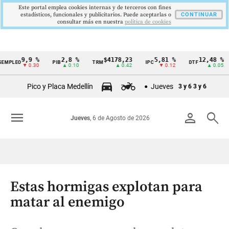
Este portal emplea cookies internas y de terceros con fines
estadísticos, funcionales y publicitarios. Puede aceptarlas o
CONTINUAR
consultar más en nuestra
politica de cookies
9,9 %
2,8 %
$4178,23
5,81 %
12,48 %
EO
PIB
TRM
IPC
DTF
UV
Cintillo
▼ 0.30
▲ 0.10
▲ 0.42
▼ 0.12
▲ 0.05
de
Pico y Placa Medellín
Jueves
3 y 6
3 y 6
indicadores
económicos
menu
person
search
Jueves
, 6 de Agosto de 2026
Colombia
Estas hormigas explotan para
matar al enemigo