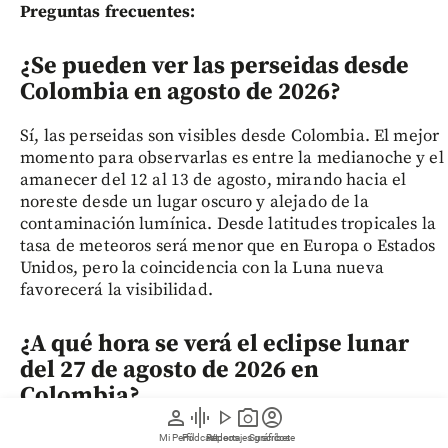
Preguntas frecuentes:
¿Se pueden ver las perseidas desde
Colombia en agosto de 2026?
Sí, las perseidas son visibles desde Colombia. El mejor
momento para observarlas es entre la medianoche y el
amanecer del 12 al 13 de agosto, mirando hacia el
noreste desde un lugar oscuro y alejado de la
contaminación lumínica. Desde latitudes tropicales la
tasa de meteoros será menor que en Europa o Estados
Unidos, pero la coincidencia con la Luna nueva
favorecerá la visibilidad.
¿A qué hora se verá el eclipse lunar
del 27 de agosto de 2026 en
Colombia?
person
graphic_eq
play_arrow
photo_camera
account_circle
En Colombia, la fase penumbral del eclipse comenzará
Mi Perfil
Pódcast
Reportajes gráficos
Videos
Suscríbete