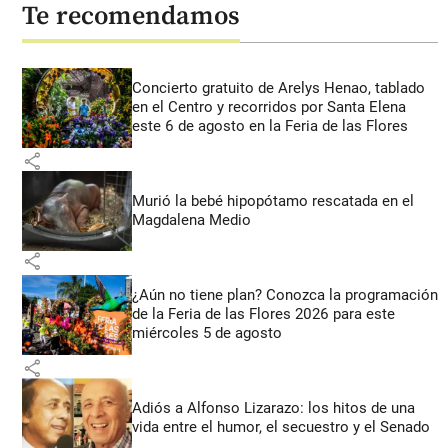
Te recomendamos
Concierto gratuito de Arelys Henao, tablado
en el Centro y recorridos por Santa Elena
este 6 de agosto en la Feria de las Flores
share
Murió la bebé hipopótamo rescatada en el
Magdalena Medio
share
¿Aún no tiene plan? Conozca la programación
de la Feria de las Flores 2026 para este
miércoles 5 de agosto
share
Adiós a Alfonso Lizarazo: los hitos de una
vida entre el humor, el secuestro y el Senado