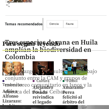
share
Temas recomendados
Ciencia
Fauna
Tres especies de rana en Huila
Para seguir leyendo
amplían la biodiversidad en
Colombia
Los hallazgos son resultado del trabajo
conjunto entre la CAM y grupos de
Cultura
Fútbol
monitoreo comunitario en Isnos y la
Tendencias
Alejandro
Amaranto
Adiós a
cuenca del río Las Ceibas.
Posada
Perea
Alfonso
reivindica
felicitó al
Lizarazo:
el legado
árbitro del
los hitos
de
Tolima vs.