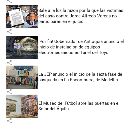
share
Sale a la luz la razón por la que las víctimas
del caso contra Jorge Alfredo Vargas no
participarán en el juicio
share
¡Por fin! Gobernador de Antioquia anunció el
inicio de instalación de equipos
electromecánicos en Túnel del Toyo
share
La JEP anunció el inicio de la sexta fase de
búsqueda en La Escombrera, de Medellín
share
El Museo del Fútbol abre las puertas en el
Solar del Águila
share