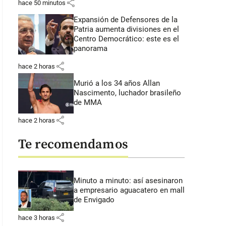
share
hace 50 minutos
Expansión de Defensores de la
Patria aumenta divisiones en el
Centro Democrático: este es el
panorama
share
hace 2 horas
Murió a los 34 años Allan
Nascimento, luchador brasileño
de MMA
share
hace 2 horas
Te recomendamos
Minuto a minuto: así asesinaron
a empresario aguacatero en mall
de Envigado
share
hace 3 horas