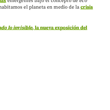
ías
emergentes bajo el concepto de
eco
habitamos el planeta en medio de la
crisis
do lo invisible
, la nueva exposición del