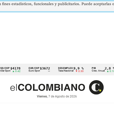
 fines estadísticos, funcionales y publicitarios. Puede aceptarlas
$4178
$3672
9,9 %
2,8 %
P
EUR/COP
DESEMPLEO
PIB
t
Euro Spot
Tasa Nacional
Crec. Anual
▲ 0.42
—
▼ 0.30
▲ 0.10
Viernes
, 7 de Agosto de 2026