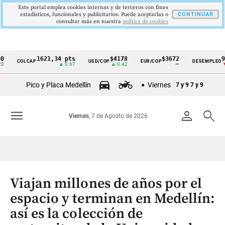
Este portal emplea cookies internas y de terceros con fines
estadísticos, funcionales y publicitarios. Puede aceptarlas o
CONTINUAR
consultar más en nuestra
politica de cookies
1621,34 pts
$4178
$3672
9,9 %
COLCAP
USD/COP
EUR/COP
DESEMPLEO
Cintillo
▲ 0.67
▲ 0.42
—
▼ 0.30
de
Pico y Placa Medellín
Viernes
7 y 9
7 y 9
indicadores
económicos
menu
person
search
Viernes
, 7 de Agosto de 2026
Colombia
Viajan millones de años por el
espacio y terminan en Medellín:
así es la colección de