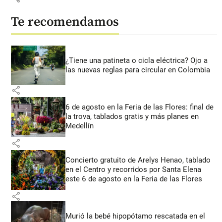
Te recomendamos
¿Tiene una patineta o cicla eléctrica? Ojo a
las nuevas reglas para circular en Colombia
share
6 de agosto en la Feria de las Flores: final de
la trova, tablados gratis y más planes en
Medellín
share
Concierto gratuito de Arelys Henao, tablado
en el Centro y recorridos por Santa Elena
este 6 de agosto en la Feria de las Flores
share
Murió la bebé hipopótamo rescatada en el