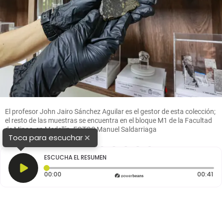
El profesor John Jairo Sánchez Aguilar es el gestor de esta colección;
el resto de las muestras se encuentra en el bloque M1 de la Facultad
de Minas, en Medellín. FOTOS Manuel Saldarriaga
×
Toca para escuchar
1
2
3
4
5
6
7
8
ESCUCHA EL RESUMEN
Tiempo transcurrido: 0 segundos
Du
00:00
00:41