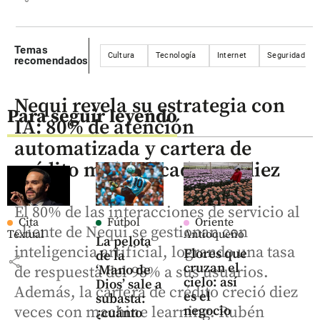
Temas
Cultura
Tecnología
Internet
Seguridad inf
recomendados
Nequi revela su estrategia con
Para seguir leyendo
IA: 80% de atención
automatizada y cartera de
crédito multiplicada por diez
El 80% de las interacciones de servicio al
Cita
Fútbol
Oriente
cliente de Nequi se gestionan con
Textual
Antioqueño
La pelota
inteligencia artificial, logrando una tasa
Flores que
de la
share
cruzan el
‘Mano de
de respuesta del 98% a sus usuarios.
cielo: así
Dios’ sale a
Además, la cartera de crédito creció diez
es el
subasta:
veces con machine learning. Rubén
negocio
¿cuánto