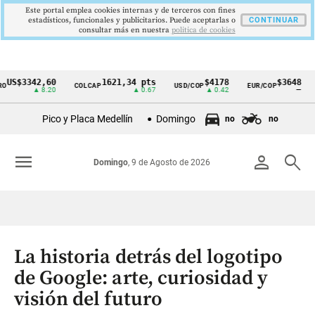
Este portal emplea cookies internas y de terceros con fines
estadísticos, funcionales y publicitarios. Puede aceptarlas o
CONTINUAR
consultar más en nuestra
politica de cookies
3342,60
1621,34 pts
$4178
$3648
COLCAP
USD/COP
EUR/COP
DESE
Cintillo
▲ 8.20
▲ 0.67
▲ 0.42
—
de
Pico y Placa Medellín
Domingo
no
no
indicadores
económicos
menu
person
search
Domingo
, 9 de Agosto de 2026
Colombia
La historia detrás del logotipo
de Google: arte, curiosidad y
visión del futuro