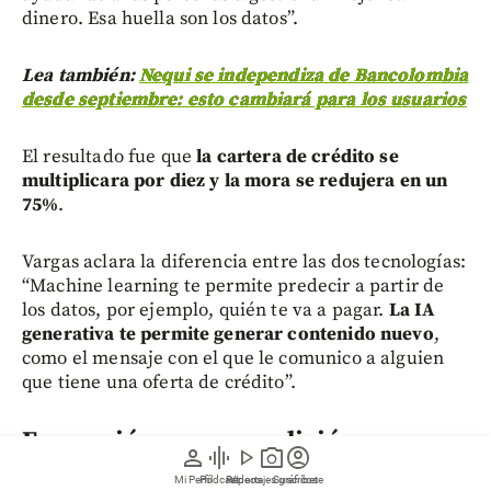
dinero. Esa huella son los datos”.
Lea también:
Nequi se independiza de Bancolombia
desde septiembre: esto cambiará para los usuarios
El resultado fue que
la cartera de crédito se
multiplicara por diez y la mora se redujera en un
75%
.
Vargas aclara la diferencia entre las dos tecnologías:
“Machine learning te permite predecir a partir de
los datos, por ejemplo, quién te va a pagar.
La IA
generativa te permite generar contenido nuevo
,
como el mensaje con el que le comunico a alguien
que tiene una oferta de crédito”.
Formación como condición
person
graphic_eq
play_arrow
photo_camera
account_circle
Mi Perfil
Pódcast
Reportajes gráficos
Videos
Suscríbete
Para Cristancho, cerrar la brecha del 63% de