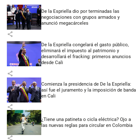
De la Espriella dio por terminadas las
negociaciones con grupos armados y
anunció megacárceles
share
De la Espriella congelará el gasto público,
eliminará el impuesto al patrimonio y
desarrollará el fracking: primeros anuncios
desde Cali
share
Comienza la presidencia de De la Espriella:
así fue el juramento y la imposición de banda
en Cali
share
¿Tiene una patineta o cicla eléctrica? Ojo a
las nuevas reglas para circular en Colombia
share