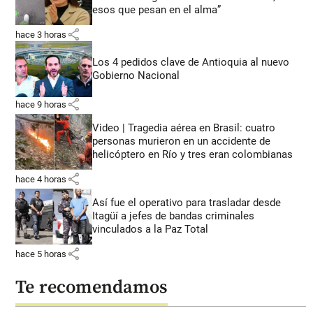
esos que pesan en el alma”
share
hace 3 horas
Los 4 pedidos clave de Antioquia al nuevo
Gobierno Nacional
share
hace 9 horas
Video | Tragedia aérea en Brasil: cuatro
personas murieron en un accidente de
helicóptero en Río y tres eran colombianas
share
hace 4 horas
Así fue el operativo para trasladar desde
Itagüí a jefes de bandas criminales
vinculados a la Paz Total
share
hace 5 horas
Te recomendamos