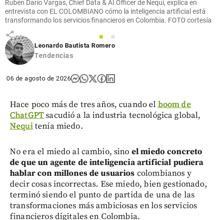
Rubén Darío Vargas, Chief Data & AI Officer de Nequi, explica en
Madrid ante
entrevista con EL COLOMBIANO cómo la inteligencia artificial está
Ferencvaros
transformando los servicios financieros en Colombia. FOTO cortesía
share
1
2
Leonardo Bautista Romero
Tendencias
06 de agosto de 2026
Hace poco más de tres años, cuando el
boom de
ChatGPT
sacudió a la industria tecnológica global,
Nequi
tenía miedo.
No era el miedo al cambio, sino
el miedo concreto
de que un agente de inteligencia artificial pudiera
hablar con millones de usuarios
colombianos y
decir cosas incorrectas. Ese miedo, bien gestionado,
terminó siendo el punto de partida de una de las
transformaciones más ambiciosas en los servicios
financieros digitales en Colombia.