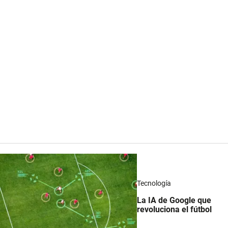
Tecnología
La IA de Google que
revoluciona el fútbol