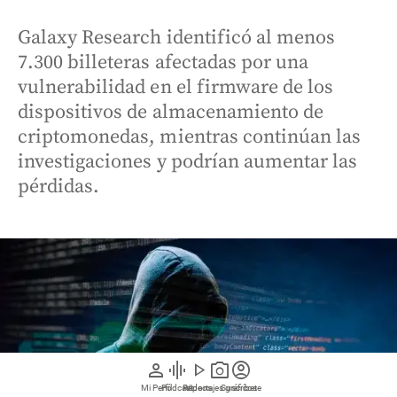
Galaxy Research identificó al menos
7.300 billeteras afectadas por una
vulnerabilidad en el firmware de los
dispositivos de almacenamiento de
criptomonedas, mientras continúan las
investigaciones y podrían aumentar las
pérdidas.
person
graphic_eq
play_arrow
photo_camera
account_circle
Mi Perfil
Pódcast
Reportajes gráficos
Videos
Suscríbete