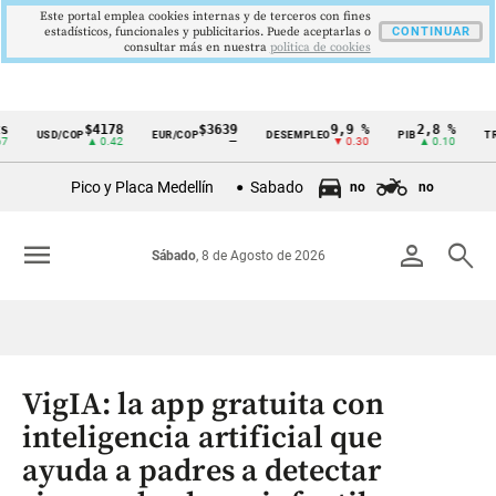
Este portal emplea cookies internas y de terceros con fines
estadísticos, funcionales y publicitarios. Puede aceptarlas o
CONTINUAR
consultar más en nuestra
politica de cookies
$4178
$3639
9,9 %
2,8 %
$41
USD/COP
EUR/COP
DESEMPLEO
PIB
TRM
Cintillo
▲ 0.42
—
▼ 0.30
▲ 0.10
de
Pico y Placa Medellín
Sabado
no
no
indicadores
económicos
menu
person
search
Sábado
, 8 de Agosto de 2026
Colombia
VigIA: la app gratuita con
inteligencia artificial que
ayuda a padres a detectar