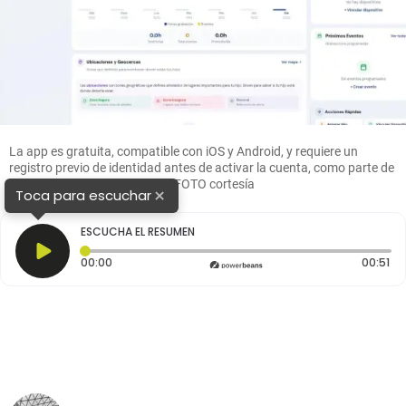
La app es gratuita, compatible con iOS y Android, y requiere un
registro previo de identidad antes de activar la cuenta, como parte de
sus protocolos de seguridad. FOTO cortesía
×
Toca para escuchar
ESCUCHA EL RESUMEN
Tiempo transcurrido: 0 segundos
Du
00:00
00:51