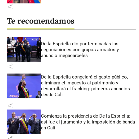
share
Te recomendamos
De la Espriella dio por terminadas las
negociaciones con grupos armados y
anunció megacárceles
share
De la Espriella congelará el gasto público,
eliminará el impuesto al patrimonio y
desarrollará el fracking: primeros anuncios
desde Cali
share
Comienza la presidencia de De la Espriella:
así fue el juramento y la imposición de banda
en Cali
share