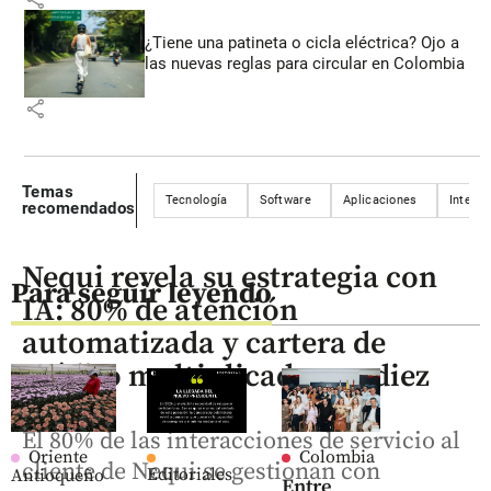
¿Tiene una patineta o cicla eléctrica? Ojo a
las nuevas reglas para circular en Colombia
share
Temas
Tecnología
Software
Aplicaciones
Intelige
recomendados
Nequi revela su estrategia con
Para seguir leyendo
IA: 80% de atención
automatizada y cartera de
crédito multiplicada por diez
El 80% de las interacciones de servicio al
Oriente
Colombia
cliente de Nequi se gestionan con
Editoriales
Antioqueño
Entre