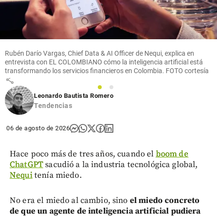
con IA: 80%
de atención
automatizada
y cartera de
crédito
multiplicada
Rubén Darío Vargas, Chief Data & AI Officer de Nequi, explica en
por diez
entrevista con EL COLOMBIANO cómo la inteligencia artificial está
transformando los servicios financieros en Colombia. FOTO cortesía
share
1
2
Leonardo Bautista Romero
Tendencias
06 de agosto de 2026
Hace poco más de tres años, cuando el
boom de
ChatGPT
sacudió a la industria tecnológica global,
Nequi
tenía miedo.
No era el miedo al cambio, sino
el miedo concreto
de que un agente de inteligencia artificial pudiera