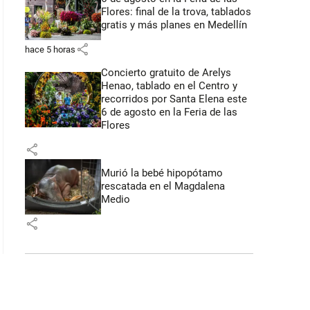
Flores: final de la trova, tablados
gratis y más planes en Medellín
share
hace 5 horas
Concierto gratuito de Arelys
Henao, tablado en el Centro y
recorridos por Santa Elena este
6 de agosto en la Feria de las
Flores
share
Murió la bebé hipopótamo
rescatada en el Magdalena
Medio
share