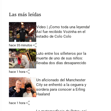
Las más leídas
Video | ¡Como toda una leyenda!
Así fue recibido Vozinha en el
estadio de Colo Colo
share
hace 35 minutos
Luto entre los silleteros por la
muerte de uno de sus niños:
llevaba dos días desaparecido
share
hace 1 hora
Un aficionado del Manchester
City se enfrentó a la ceguera y
sordera para conocer a Erling
Haaland
share
hace 1 hora