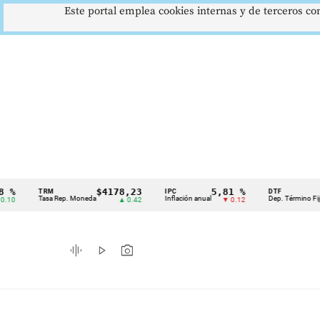
Este portal emplea cookies internas y de terceros con
$4178,23
5,81 %
12,48
TRM
IPC
DTF
Cintillo
Tasa Rep. Moneda
Inflación anual
Dep. Término Fijo
▲ 0.42
▼ 0.12
▲ 0
de
indicadores
graphic_eq
play_arrow
photo_camera
económicos
Colombia