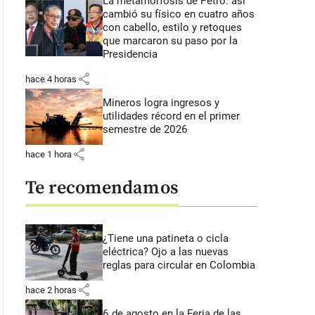
La metamorfosis de Petro: así
cambió su físico en cuatro años
con cabello, estilo y retoques
que marcaron su paso por la
Presidencia
share
hace 4 horas
Mineros logra ingresos y
utilidades récord en el primer
semestre de 2026
share
hace 1 hora
Te recomendamos
¿Tiene una patineta o cicla
eléctrica? Ojo a las nuevas
reglas para circular en Colombia
share
hace 2 horas
6 de agosto en la Feria de las