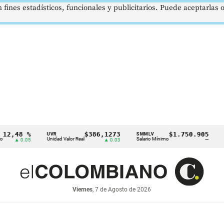
 fines estadísticos, funcionales y publicitarios. Puede aceptarlas
 %
$386,1273
$1.750.905
U
UVR
SMMLV
BRENT
Unidad Valor Real
Salario Mínimo
Petróleo
.05
▲ 0.03
—
Viernes
, 7 de Agosto de 2026