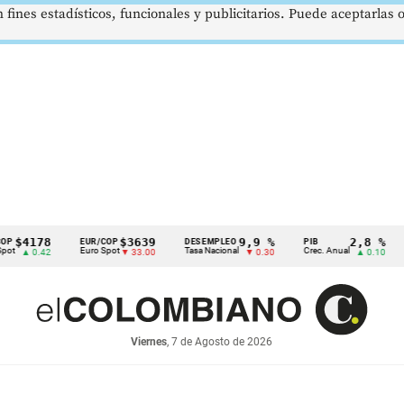
 fines estadísticos, funcionales y publicitarios. Puede aceptarlas
78
$3639
9,9 %
2,8 %
EUR/COP
DESEMPLEO
PIB
TRM
Euro Spot
Tasa Nacional
Crec. Anual
Tasa R
.42
▼ 33.00
▼ 0.30
▲ 0.10
Viernes
, 7 de Agosto de 2026