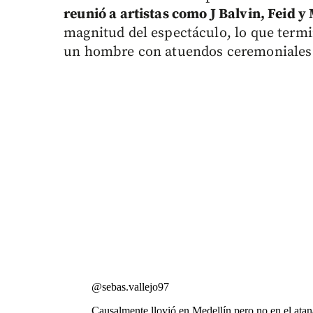
reunió a artistas como J Balvin, Feid 
magnitud del espectáculo, lo que termi
un hombre con atuendos ceremoniales en
@sebas.vallejo97
Causalmente llovió en Medellín pero no en el atan