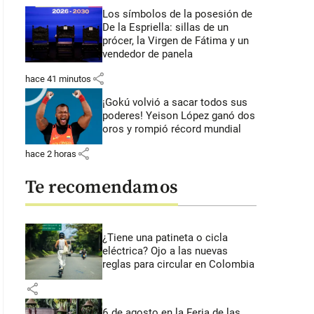
Los símbolos de la posesión de
De la Espriella: sillas de un
prócer, la Virgen de Fátima y un
vendedor de panela
share
hace 41 minutos
¡Gokú volvió a sacar todos sus
poderes! Yeison López ganó dos
oros y rompió récord mundial
share
hace 2 horas
Te recomendamos
¿Tiene una patineta o cicla
eléctrica? Ojo a las nuevas
reglas para circular en Colombia
share
6 de agosto en la Feria de las