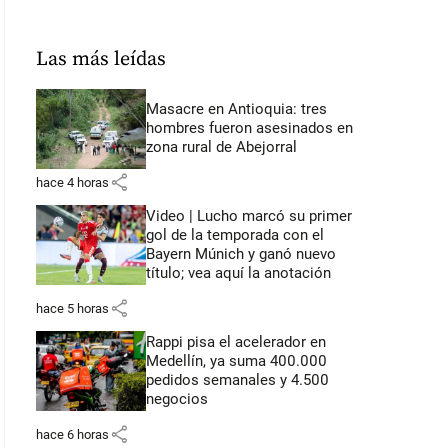
Las más leídas
Masacre en Antioquia: tres
hombres fueron asesinados en
zona rural de Abejorral
share
hace 4 horas
Video | Lucho marcó su primer
gol de la temporada con el
Bayern Múnich y ganó nuevo
título; vea aquí la anotación
share
hace 5 horas
Rappi pisa el acelerador en
Medellín, ya suma 400.000
pedidos semanales y 4.500
negocios
share
hace 6 horas