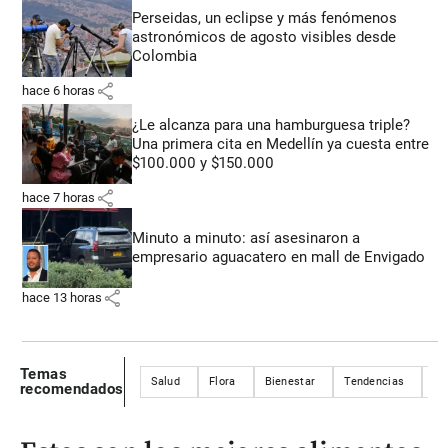
Perseidas, un eclipse y más fenómenos
astronómicos de agosto visibles desde
Colombia
share
hace 6 horas
¿Le alcanza para una hamburguesa triple?
Una primera cita en Medellín ya cuesta entre
$100.000 y $150.000
share
hace 7 horas
Minuto a minuto: así asesinaron a
empresario aguacatero en mall de Envigado
share
hace 13 horas
Temas
Salud
Flora
Bienestar
Tendencias
Fa
recomendados