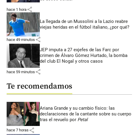
share
hace 1 hora
La llegada de un Mussolini a la Lazio reabre
viejas heridas en el fútbol italiano, ¿por qué?
share
hace 49 minutos
JEP imputa a 27 exjefes de las Farc por
crimen de Álvaro Gómez Hurtado, la bomba
del club El Nogal y otros casos
share
hace 59 minutos
Te recomendamos
Ariana Grande y su cambio físico: las
declaraciones de la cantante sobre su cuerpo
tras el revuelo por
Petal
share
hace 7 horas