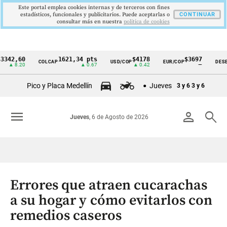
Este portal emplea cookies internas y de terceros con fines
estadísticos, funcionales y publicitarios. Puede aceptarlas o
CONTINUAR
consultar más en nuestra
politica de cookies
,60
1621,34 pts
$4178
$3697
COLCAP
USD/COP
EUR/COP
DESEMPLE
Cintillo
.20
▲ 0.67
▲ 0.42
—
de
Pico y Placa Medellín
Jueves
3 y 6
3 y 6
indicadores
económicos
menu
person
search
Jueves
, 6 de Agosto de 2026
Colombia
Errores que atraen cucarachas
a su hogar y cómo evitarlos con
remedios caseros