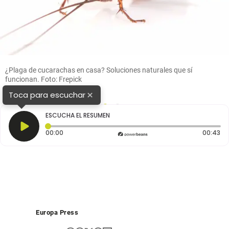
¿Plaga de cucarachas en casa? Soluciones naturales que sí
funcionan. Foto: Frepick
×
Toca para escuchar
1
2
ESCUCHA EL RESUMEN
Tiempo transcurrido: 0 segundos
Du
00:00
00:43
Europa Press