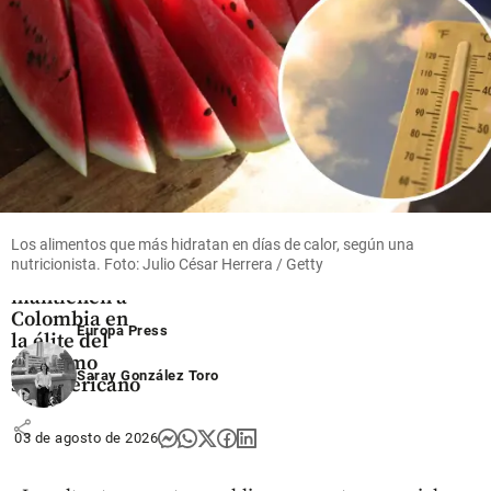
empresas
crecen
share
Deportes
Los alimentos que más hidratan en días de calor, según una
Los récords
nutricionista. Foto: Julio César Herrera / Getty
que
mantienen a
Colombia en
Europa Press
la élite del
atletismo
Saray González Toro
suramericano
share
03 de agosto de 2026