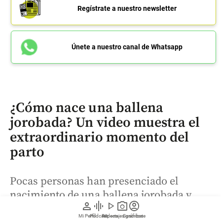
Regístrate a nuestro newsletter
Únete a nuestro canal de Whatsapp
¿Cómo nace una ballena
jorobada? Un video muestra el
extraordinario momento del
parto
Pocas personas han presenciado el
nacimiento de una ballena jorobada y
person
graphic_eq
play_arrow
photo_camera
account_circle
aún menos lo han registrado en video. Un
Mi Perfil
Pódcast
Reportajes gráficos
Videos
Suscríbete