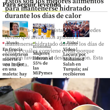
Estos son los mejores alimentos
Para seguir leyendo
para mantenerse hidratado
durante los días de calor
La dietista-nutricionista Rocío Práxedes
reveló qué alimentos ayudan a
Mundo
Fútbol
mantenerse hidratado durante los días de
Economía
En Grecia
Video |
calor y cuáles conviene evitar porque
Mujeres
encontraron
Locura por
pueden favorecer la deshidratación. Esta
lideran el
muerta a
Mohamed
55% de
es la lista.
una mujer
Salah en
las
en una
Turquía; así
MiPymes
maleta: hay
recibieron
en
capturado
al nuevo
Colombia,
jugador del
pero
share
Trabzonspor
pierden
poder
share
cuando
las