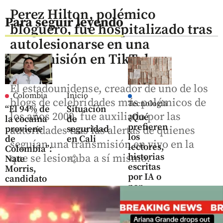
Perez Hilton, polémico
Para seguir leyendo
bloguero, fue hospitalizado tras
autolesionarse en una
transmisión en TikTok
El estadounidense, creador de uno de los
Colombia
Inicio
blogs de celebridades más polémicos de
Tecnología
“El 94% de
Situación
los años 2000, fue auxiliado por las
¿Qué
la cocaína
de
prefieren
proviene
seguridad
autoridades tras las alertas de quienes
los
de
en Cali
seguían una transmisión en vivo en la
lectores,
Colombia”:
historias
que se lesionaba a sí mismo.
share
Nate
escritas
Morris,
por IA o
candidato
por
a
humanos?
embajador
Esto dice
de EE. UU.
un
en