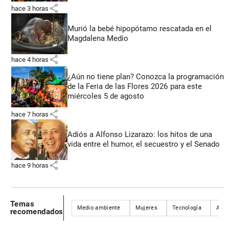
share
hace 3 horas
Murió la bebé hipopótamo rescatada en el
Magdalena Medio
share
hace 4 horas
¿Aún no tiene plan? Conozca la programación
de la Feria de las Flores 2026 para este
miércoles 5 de agosto
share
hace 7 horas
Adiós a Alfonso Lizarazo: los hitos de una
vida entre el humor, el secuestro y el Senado
share
hace 9 horas
Temas
Medio ambiente
Mujeres
Tecnología
Alca
recomendados