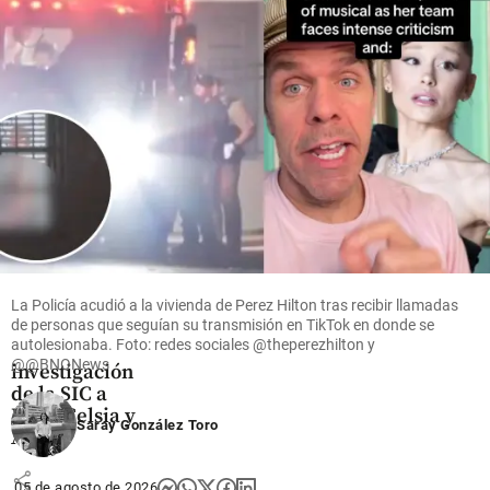
estudio
Colombia
share
share
Economía
Acolgen
denuncia
supuesto
“hostigamiento
La Policía acudió a la vivienda de Perez Hilton tras recibir llamadas
de personas que seguían su transmisión en TikTok en donde se
institucional”
autolesionaba. Foto: redes sociales @theperezhilton y
tras
@@BNONews
investigación
de la SIC a
Enel, Celsia y
Saray González Toro
AES
share
05 de agosto de 2026