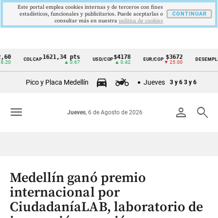
Este portal emplea cookies internas y de terceros con fines
estadísticos, funcionales y publicitarios. Puede aceptarlas o
CONTINUAR
consultar más en nuestra
politica de cookies
1621,34 pts
$4178
$3672
9,
COLCAP
USD/COP
EUR/COP
DESEMPLEO
Cintillo
▲ 0.67
▲ 0.42
▼ 25.00
▼ 0
de
Pico y Placa Medellín
Jueves
3 y 6
3 y 6
indicadores
económicos
menu
person
search
Jueves
, 6 de Agosto de 2026
Colombia
Medellín ganó premio
internacional por
CiudadaníaLAB, laboratorio de