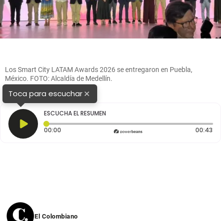
Los Smart City LATAM Awards 2026 se entregaron en Puebla,
México. FOTO: Alcaldía de Medellín.
×
Toca para escuchar
ESCUCHA EL RESUMEN
Tiempo transcurrido: 0 segundos
Du
00:00
00:43
El Colombiano