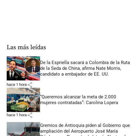
Las más leídas
De la Espriella sacará a Colombia de la Ruta
de la Seda de China, afirma Nate Morris,
candidato a embajador de EE. UU.
share
hace 1 hora
“Queremos alcanzar la meta de 2.000
mujeres contratadas”: Carolina Lopera
share
hace 1 hora
Gremios de Antioquia piden al Gobierno que
ampliación del Aeropuerto José María