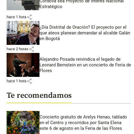
Córdova sea Proyecto de Interés Nacional
Estratégico
share
hace 1 hora
¿Día Distrital de Oración? El proyecto por el
que ateos planean demandar al alcalde Galán
en Bogotá
share
hace 2 horas
Alejandro Posada reivindica el legado de
Leonard Bernstein en un concierto de Feria de
Flores
share
hace 1 hora
Te recomendamos
Concierto gratuito de Arelys Henao, tablado
en el Centro y recorridos por Santa Elena
este 6 de agosto en la Feria de las Flores