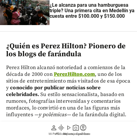
¿Le alcanza para una hamburguesa
triple? Una primera cita en Medellín ya
cuesta entre $100.000 y $150.000
¿Quién es Perez Hilton? Pionero de
los blogs de farándula
Perez Hilton alcanzó notoriedad a comienzos de la
década de 2000 con
PerezHilton.com
, uno de los
sitios de entretenimiento más visitados de esa época
y
conocido por publicar noticias sobre
celebridades.
Su estilo sensacionalista, basado en
rumores, fotografías intervenidas y comentarios
mordaces, lo convirtió en una de las figuras más
influyentes
—y polémicas—
de la farándula digital.
person
graphic_eq
play_arrow
photo_camera
account_circle
Durante esos años fue duramente cuestionado por la
Mi Perfil
Pódcast
Reportajes gráficos
Videos
Suscríbete