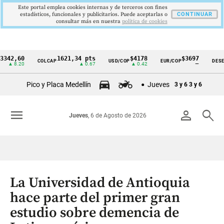
Este portal emplea cookies internas y de terceros con fines
estadísticos, funcionales y publicitarios. Puede aceptarlas o
CONTINUAR
consultar más en nuestra
politica de cookies
,60
1621,34 pts
$4178
$3697
COLCAP
USD/COP
EUR/COP
DESEMPLE
Cintillo
.20
▲ 0.67
▲ 0.42
—
de
Pico y Placa Medellín
Jueves
3 y 6
3 y 6
indicadores
económicos
menu
person
search
Jueves
, 6 de Agosto de 2026
Colombia
La Universidad de Antioquia
hace parte del primer gran
estudio sobre demencia de