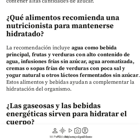
contener altas cantidades de azúcar.
¿Qué alimentos recomienda una
nutricionista para mantenerse
hidratado?
La recomendación incluye
agua como bebida
principal, frutas y verduras con alto contenido de
agua, infusiones frías sin azúcar, agua aromatizada,
cremas o sopas frías de verduras con poca sal y
yogur natural u otros lácteos fermentados sin azúcar
.
Estos alimentos y bebidas ayudan a complementar la
hidratación del organismo.
¿Las gaseosas y las bebidas
energéticas sirven para hidratar el
cuerpo?
person
graphic_eq
play_arrow
photo_camera
account_circle
No. Según la especialista consultada,
las gaseosas, los
Mi Perfil
Pódcast
Reportajes gráficos
Videos
Suscríbete