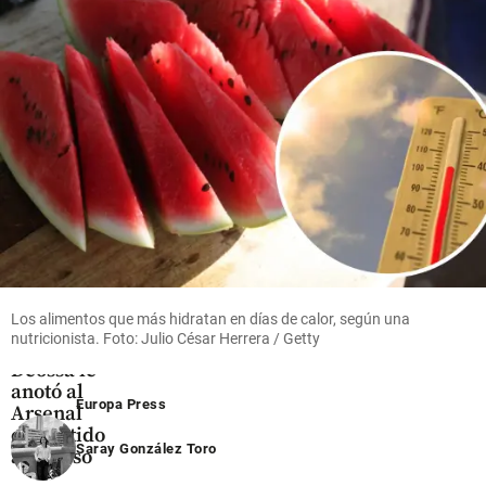
Oriente
antioqueño
share
Fútbol
Video |
Con un
zurdazo
infernal
Los alimentos que más hidratan en días de calor, según una
al ángulo,
nutricionista. Foto: Julio César Herrera / Getty
Nelson
Deossa le
anotó al
Europa Press
Arsenal
en partido
Saray González Toro
amistoso