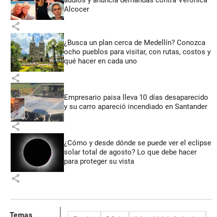
audios y anuncia demandas contra Verónica
Alcocer
share
¿Busca un plan cerca de Medellín? Conozca
ocho pueblos para visitar, con rutas, costos y
qué hacer en cada uno
share
Empresario paisa lleva 10 días desaparecido
y su carro apareció incendiado en Santander
share
¿Cómo y desde dónde se puede ver el eclipse
solar total de agosto? Lo que debe hacer
para proteger su vista
share
Temas