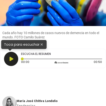
Cada año hay 10 millones de casos nuevos de demencia en todo el
mundo. FOTO Camilo Suárez
×
Toca para escuchar
ESCUCHA EL RESUMEN
Tiempo transcurrido: 0 segundos
Du
00:00
00:50
María José Chitiva Londoño
Tendencias