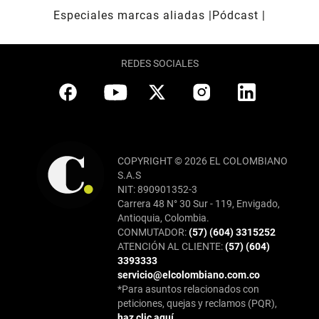
Especiales marcas aliadas
Pódcast
REDES SOCIALES
COPYRIGHT © 2026 EL COLOMBIANO
S.A.S
NIT: 890901352-3
Carrera 48 N° 30 Sur - 119, Envigado,
Antioquia, Colombia.
CONMUTADOR:
(57) (604) 3315252
ATENCIÓN AL CLIENTE:
(57) (604)
3393333
servicio@elcolombiano.com.co
*Para asuntos relacionados con
peticiones, quejas y reclamos (PQR),
haz clic aquí