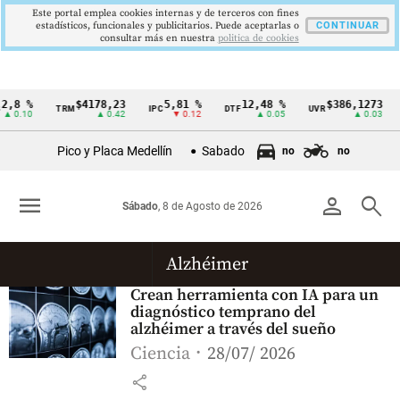
Este portal emplea cookies internas y de terceros con fines
estadísticos, funcionales y publicitarios. Puede aceptarlas o
CONTINUAR
consultar más en nuestra
politica de cookies
2,8 %
$4178,23
5,81 %
12,48 %
$386,1273
TRM
IPC
DTF
UVR
Cintillo
▲ 0.10
▲ 0.42
▼ 0.12
▲ 0.05
▲ 0.03
de
Pico y Placa Medellín
Sabado
no
no
indicadores
económicos
menu
person
search
Sábado
, 8 de Agosto de 2026
Colombia
Alzhéimer
Crean herramienta con IA para un
diagnóstico temprano del
alzhéimer a través del sueño
Ciencia
28/07/ 2026
share