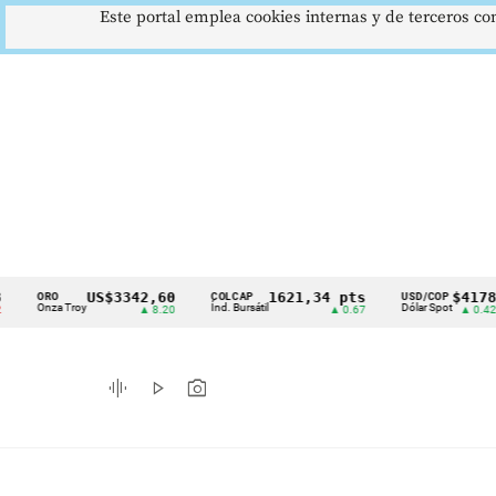
Este portal emplea cookies internas y de terceros con
US$3342,60
1621,34 pts
$4178
RO
COLCAP
USD/COP
E
Cintillo
nza Troy
Índ. Bursátil
Dólar Spot
E
▲ 8.20
▲ 0.67
▲ 0.42
de
indicadores
graphic_eq
play_arrow
photo_camera
económicos
Colombia