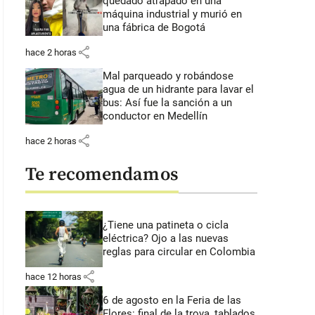
quedado atrapado en una
máquina industrial y murió en
una fábrica de Bogotá
share
hace 2 horas
Mal parqueado y robándose
agua de un hidrante para lavar el
bus: Así fue la sanción a un
conductor en Medellín
share
hace 2 horas
Te recomendamos
¿Tiene una patineta o cicla
eléctrica? Ojo a las nuevas
reglas para circular en Colombia
share
hace 12 horas
6 de agosto en la Feria de las
Flores: final de la trova, tablados