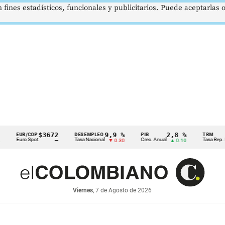
 fines estadísticos, funcionales y publicitarios. Puede aceptarlas
$3672
9,9 %
2,8 %
UR/COP
DESEMPLEO
PIB
TRM
uro Spot
Tasa Nacional
Crec. Anual
Tasa Rep. Moneda
—
▼ 0.30
▲ 0.10
Viernes
, 7 de Agosto de 2026