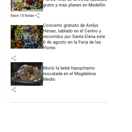
gratis y más planes en Medellín
share
hace 15 horas
Concierto gratuito de Arelys
Henao, tablado en el Centro y
recorridos por Santa Elena este
6 de agosto en la Feria de las
Flores
share
Murió la bebé hipopótamo
rescatada en el Magdalena
Medio
share