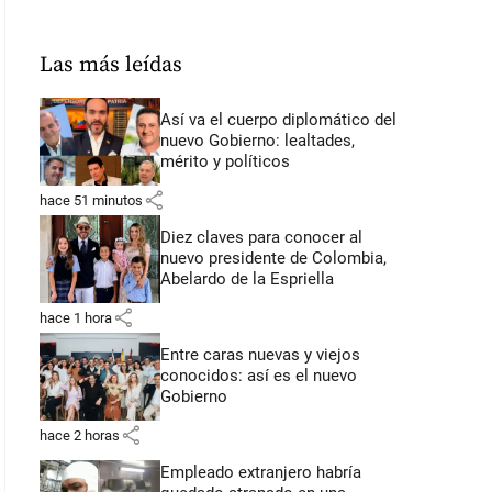
Las más leídas
Así va el cuerpo diplomático del
nuevo Gobierno: lealtades,
mérito y políticos
share
hace 51 minutos
Diez claves para conocer al
nuevo presidente de Colombia,
Abelardo de la Espriella
share
hace 1 hora
Entre caras nuevas y viejos
conocidos: así es el nuevo
Gobierno
share
hace 2 horas
Empleado extranjero habría