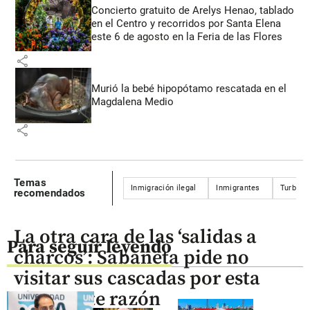
Concierto gratuito de Arelys Henao, tablado
en el Centro y recorridos por Santa Elena
este 6 de agosto en la Feria de las Flores
share
Murió la bebé hipopótamo rescatada en el
Magdalena Medio
share
Temas
Inmigración ilegal
Inmigrantes
Turbo
recomendados
La otra cara de las ‘salidas a
Para seguir leyendo
charcos’: Sabaneta pide no
visitar sus cascadas por esta
alarmante razón