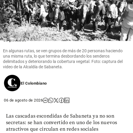
Economía
Mineros
logra
ingresos y
utilidades
récord en
el primer
semestre
de 2026
En algunas rutas, se ven grupos de más de 20 personas haciendo
una misma ruta, lo que termina desbordando los senderos
delimitados y deteriorando la cobertura vegetal. Foto: captura del
share
video de la Alcaldía de Sabaneta.
El Colombiano
06 de agosto de 2026
Las cascadas escondidas de Sabaneta ya no son
secretas: se han convertido en uno de los nuevos
atractivos que circulan en redes sociales