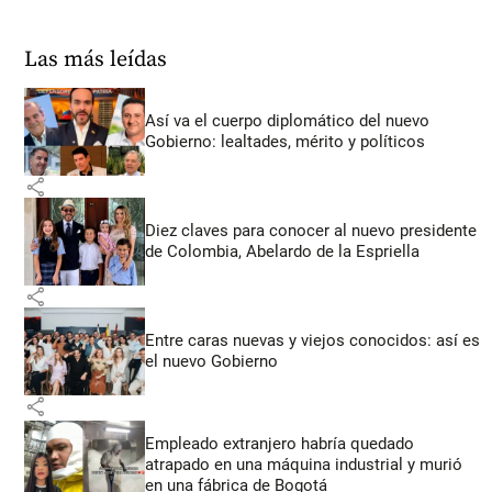
Las más leídas
Así va el cuerpo diplomático del nuevo
Gobierno: lealtades, mérito y políticos
share
Diez claves para conocer al nuevo presidente
de Colombia, Abelardo de la Espriella
share
Entre caras nuevas y viejos conocidos: así es
el nuevo Gobierno
share
Empleado extranjero habría quedado
atrapado en una máquina industrial y murió
en una fábrica de Bogotá