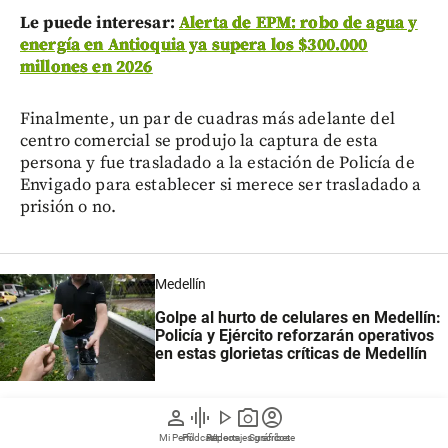
Le puede interesar:
Alerta de EPM: robo de agua y
energía en Antioquia ya supera los $300.000
millones en 2026
Finalmente, un par de cuadras más adelante del
centro comercial se produjo la captura de esta
persona y fue trasladado a la estación de Policía de
Envigado para establecer si merece ser trasladado a
prisión o no.
Medellín
Golpe al hurto de celulares en Medellín:
Policía y Ejército reforzarán operativos
en estas glorietas críticas de Medellín
person
graphic_eq
play_arrow
photo_camera
account_circle
Mi Perfil
Pódcast
Reportajes gráficos
Videos
Suscríbete
Este cruce de disparos, de acuerdo con las